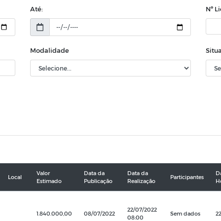
Até:
Nº L
Modalidade
Situ
Valor
Data da
Data da
D
Local
Participantes
Estimado
Publicação
Realização
H
22/07/2022
1.840.000,00
08/07/2022
Sem dados
2
08:00