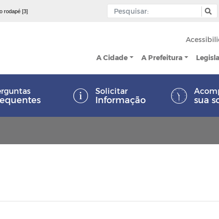
 o rodapé [3]
Acessibil
A Cidade
A Prefeitura
Legisl
rguntas
Solicitar
Acom
requentes
Informação
sua s