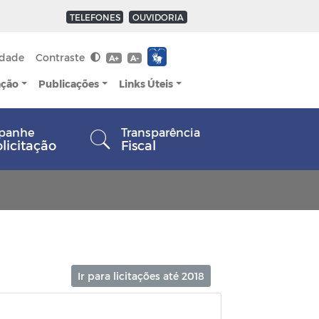
TELEFONES
OUVIDORIA
idade
Contraste
A+
A-
ação
Publicações
Links Úteis
panhe
Transparência
olicitação
Fiscal
Ir para licitações até 2018