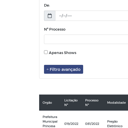
De:
Nº Processo
Apenas Shows
Filtro avançado
Licitação
Processo
Orgão
Modalidade
Nº
Nº
Prefeitura
Municipal
Pregão
019/2022
081/2022
Princesa
Eletrônico