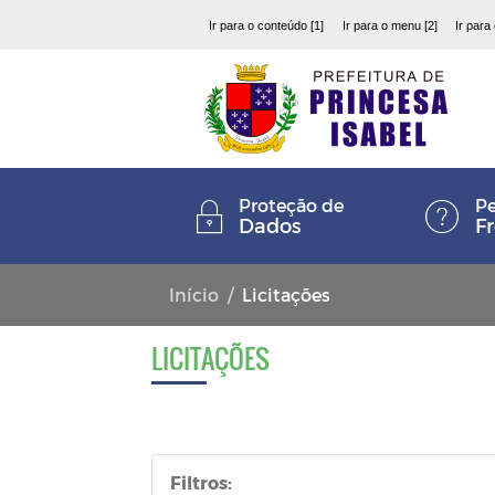
Ir para o conteúdo [1]
Ir para o menu [2]
Ir para
Proteção de
Pe
Dados
F
Início
Licitações
LICITAÇÕES
Filtros: