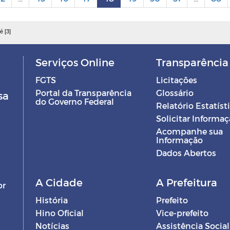
é [3]
Serviços Online
Transparência
FGTS
Licitações
Portal da Transparência
Glossário
sa
do Governo Federal
Relatório Estatíst
Solicitar Informa
Acompanhe sua
Informação
Dados Abertos
A Cidade
A Prefeitura
br
História
Prefeito
Hino Oficial
Vice-prefeito
Notícias
Assistência Social