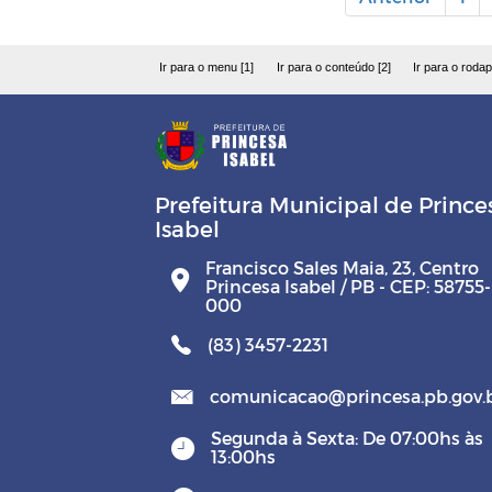
Ir para o menu [1]
Ir para o conteúdo [2]
Ir para o rodap
Prefeitura Municipal de Prince
Isabel
Francisco Sales Maia, 23, Centro
Princesa Isabel / PB - CEP: 58755-
000
(83) 3457-2231
comunicacao@princesa.pb.gov.
Segunda à Sexta: De 07:00hs às
13:00hs