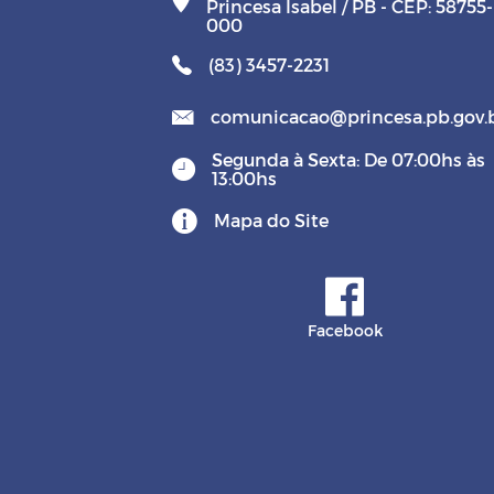
Princesa Isabel / PB - CEP: 58755-
000
(83) 3457-2231
comunicacao@princesa.pb.gov.
Segunda à Sexta: De 07:00hs às
13:00hs
Mapa do Site
Facebook