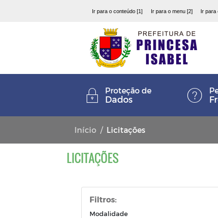
Ir para o conteúdo [1]
Ir para o menu [2]
Ir para
Proteção de
Pe
Dados
F
Início
Licitações
LICITAÇÕES
Filtros:
Modalidade