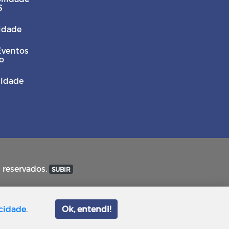
S
Cidade
Eventos
o
sidade
s reservados.
SUBIR
acidade
.
Ok, entendi!