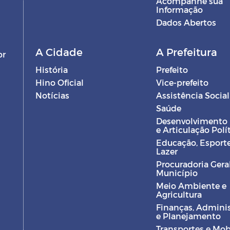
Acompanhe sua
Informação
Dados Abertos
A Cidade
A Prefeitura
br
História
Prefeito
Hino Oficial
Vice-prefeito
Notícias
Assistência Social
Saúde
Desenvolvimento
e Articulação Polí
Educação, Esporte
Lazer
Procuradoria Gera
Município
Meio Ambiente e
Agricultura
Finanças, Admini
e Planejamento
Transportes e Mob