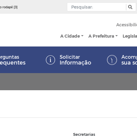
 o rodapé [3]
Acessibil
A Cidade
A Prefeitura
Legisl
rguntas
Solicitar
Acom
requentes
Informação
sua s
Secretarias