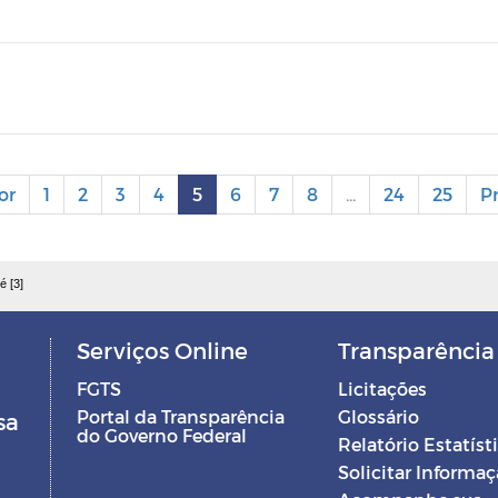
or
1
2
3
4
5
6
7
8
...
24
25
P
é [3]
Serviços Online
Transparência
FGTS
Licitações
Portal da Transparência
Glossário
sa
do Governo Federal
Relatório Estatíst
Solicitar Informa