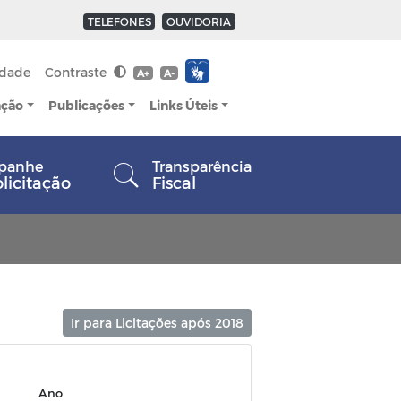
TELEFONES
OUVIDORIA
idade
Contraste
A+
A-
ação
Publicações
Links Úteis
panhe
Transparência
olicitação
Fiscal
Ir para Licitações após 2018
Ano