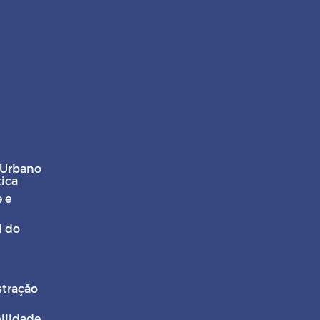
 Urbano
tica
 e
l do
stração
ilidade