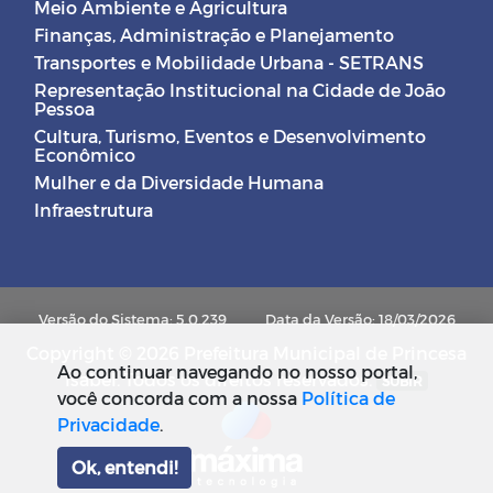
Meio Ambiente e Agricultura
Finanças, Administração e Planejamento
Transportes e Mobilidade Urbana - SETRANS
Representação Institucional na Cidade de João
Pessoa
Cultura, Turismo, Eventos e Desenvolvimento
Econômico
Mulher e da Diversidade Humana
Infraestrutura
Versão do Sistema: 5.0.239
Data da Versão: 18/03/2026
Copyright © 2026 Prefeitura Municipal de Princesa
Ao continuar navegando no nosso portal,
Isabel. Todos os direitos reservados.
SUBIR
você concorda com a nossa
Política de
Privacidade
.
Ok, entendi!