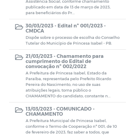
Assistência Social, conforme chamamento
CMDCA
publicado em data de 13 de março de 2023,
para beneficiários do Pr...
Resoluções e Atas
30/03/2023 -
Edital nº 001/2023 -
CMDCA
Dispõe sobre o processo de escolha do Conselho
EDITAIS - LEI ALDIR BLANC
Tutelar do Município de Princesa Isabel - PB.
21/03/2023 -
Chamamento para
Despesas (COVID-19)
cumprimento do Edital de
convocação nº 002/2022
A Prefeitura de Princesa Isabel, Estado da
Receitas (COVID-19)
Paraíba, representada pelo Prefeito Ricardo
Pereira do Nascimento, no uso de suas
atribuições legais, torna público o
Termos de Adesão
CHAMAMENTO do candidato, constante n...
Termos de permissão de uso
13/03/2023 -
COMUNICADO -
CHAMAMENTO
A Prefeitura Municipal de Princesa Isabel,
Formulários de Cadastros
conforme o Termo de Cooperação nº 001, de 10
de fevereiro de 2023, faz saber a todos, que