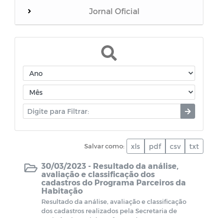
Jornal Oficial
WebMail
Dívida Ativa do Município
Termos de Cooperação
Documentos diversos
Salvar como:
xls
pdf
csv
txt
Dados da Vacinação contra COVID-19
30/03/2023 -
Resultado da análise,
avaliação e classificação dos
CPL - Relatórios de visitas
cadastros do Programa Parceiros da
Habitação
EDITAIS - LEI PAULO GUSTAVO
Resultado da análise, avaliação e classificação
dos cadastros realizados pela Secretaria de