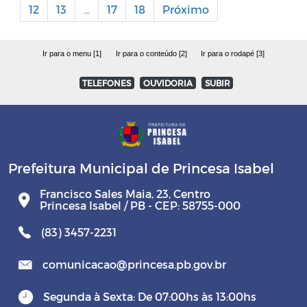
12
13
...
17
18
Próximo
Ir para o menu [1]
Ir para o conteúdo [2]
Ir para o rodapé [3]
TELEFONES
OUVIDORIA
SUBIR
Prefeitura Municipal de Princesa Isabel
Francisco Sales Maia, 23, Centro
Princesa Isabel / PB - CEP: 58755-000
(83) 3457-2231
comunicacao@princesa.pb.gov.br
Segunda à Sexta: De 07:00hs às 13:00hs