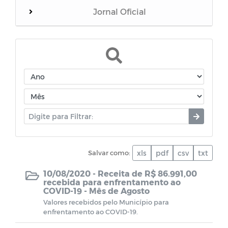
Jornal Oficial
WebMail
Dívida Ativa do Município
Termos de Cooperação
Documentos diversos
Salvar como:
xls
pdf
csv
txt
Dados da Vacinação contra COVID-19
10/08/2020 -
Receita de R$ 86.991,00
recebida para enfrentamento ao
CPL - Relatórios de visitas
COVID-19 - Mês de Agosto
Valores recebidos pelo Município para
EDITAIS - LEI PAULO GUSTAVO
enfrentamento ao COVID-19.