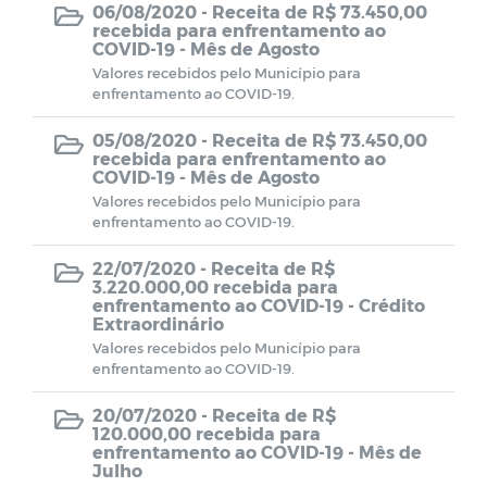
06/08/2020 -
Receita de R$ 73.450,00
CMDCA
recebida para enfrentamento ao
COVID-19 - Mês de Agosto
Valores recebidos pelo Município para
Resoluções e Atas
enfrentamento ao COVID-19.
05/08/2020 -
Receita de R$ 73.450,00
EDITAIS - LEI ALDIR BLANC
recebida para enfrentamento ao
COVID-19 - Mês de Agosto
Valores recebidos pelo Município para
Despesas (COVID-19)
enfrentamento ao COVID-19.
Receitas (COVID-19)
22/07/2020 -
Receita de R$
3.220.000,00 recebida para
enfrentamento ao COVID-19 - Crédito
Extraordinário
Termos de Adesão
Valores recebidos pelo Município para
enfrentamento ao COVID-19.
Termos de permissão de uso
20/07/2020 -
Receita de R$
120.000,00 recebida para
Formulários de Cadastros
enfrentamento ao COVID-19 - Mês de
Julho