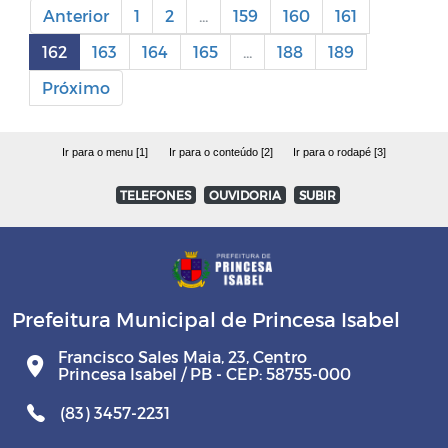
Anterior
1
2
...
159
160
161
162
163
164
165
...
188
189
Próximo
Ir para o menu [1]
Ir para o conteúdo [2]
Ir para o rodapé [3]
TELEFONES
OUVIDORIA
SUBIR
Prefeitura Municipal de Princesa Isabel
Francisco Sales Maia, 23, Centro
Princesa Isabel / PB - CEP: 58755-000
(83) 3457-2231