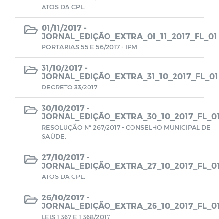
ATOS DA CPL.
CMDCA
01/11/2017 -
JORNAL_EDIÇÃO_EXTRA_01_11_2017_FL_01
Resoluções e Atas
PORTARIAS 55 E 56/2017 - IPM
EDITAIS - LEI ALDIR BLANC
31/10/2017 -
JORNAL_EDIÇÃO_EXTRA_31_10_2017_FL_01
DECRETO 33/2017.
Despesas (COVID-19)
30/10/2017 -
JORNAL_EDIÇÃO_EXTRA_30_10_2017_FL_0
Receitas (COVID-19)
RESOLUÇÃO Nº 267/2017 - CONSELHO MUNICIPAL DE
SAÚDE.
Termos de Adesão
27/10/2017 -
JORNAL_EDIÇÃO_EXTRA_27_10_2017_FL_0
Termos de permissão de uso
ATOS DA CPL.
26/10/2017 -
Formulários de Cadastros
JORNAL_EDIÇÃO_EXTRA_26_10_2017_FL_0
LEIS 1.367 E 1.368/2017