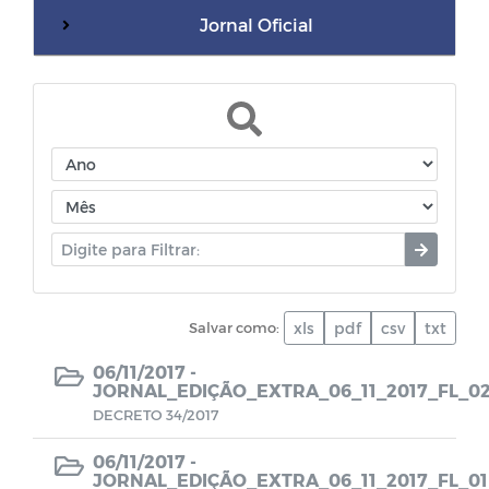
Jornal Oficial
WebMail
Dívida Ativa do Município
Termos de Cooperação
Documentos diversos
Salvar como:
xls
pdf
csv
txt
Dados da Vacinação contra COVID-19
06/11/2017 -
JORNAL_EDIÇÃO_EXTRA_06_11_2017_FL_0
CPL - Relatórios de visitas
DECRETO 34/2017
EDITAIS - LEI PAULO GUSTAVO
06/11/2017 -
JORNAL_EDIÇÃO_EXTRA_06_11_2017_FL_01