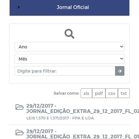
Jornal Oficial
WebMail
Dívida Ativa do Município
Termos de Cooperação
Documentos diversos
Salvar como:
xls
pdf
csv
txt
Dados da Vacinação contra COVID-19
29/12/2017 -
JORNAL_EDIÇÃO_EXTRA_29_12_2017_FL_0
CPL - Relatórios de visitas
LEIS 1.370 E 1.371/2017 - PPA E LOA.
EDITAIS - LEI PAULO GUSTAVO
29/12/2017 -
JORNAL_EDIÇÃO_EXTRA_29_12_2017_FL_0