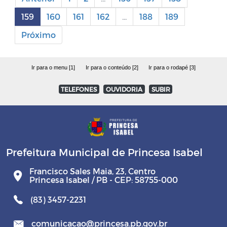
159
160
161
162
...
188
189
Próximo
Ir para o menu [1]
Ir para o conteúdo [2]
Ir para o rodapé [3]
TELEFONES
OUVIDORIA
SUBIR
Prefeitura Municipal de Princesa Isabel
Francisco Sales Maia, 23, Centro
Princesa Isabel / PB - CEP: 58755-000
(83) 3457-2231
comunicacao@princesa.pb.gov.br