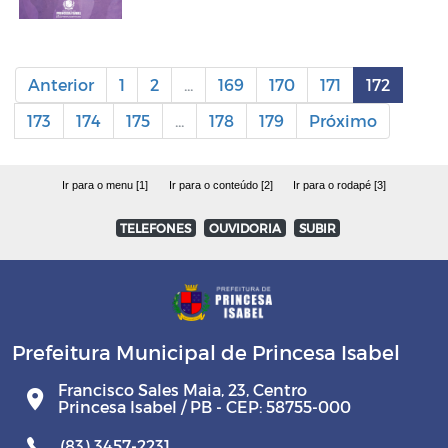
Anterior
1
2
...
169
170
171
172
173
174
175
...
178
179
Próximo
Ir para o menu [1]
Ir para o conteúdo [2]
Ir para o rodapé [3]
TELEFONES
OUVIDORIA
SUBIR
Prefeitura Municipal de Princesa Isabel
Francisco Sales Maia, 23, Centro
Princesa Isabel / PB - CEP: 58755-000
(83) 3457-2231