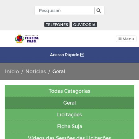
TELEFONES
OUVIDORIA
Menu
Acesso Rápido
Início
Notícias
Geral
Todas Categorias
Geral
Licitações
Ficha Suja
Vídeos das Sessões das Licitações