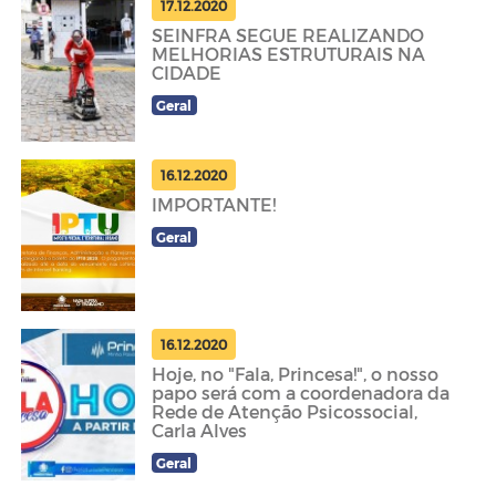
17.12.2020
SEINFRA SEGUE REALIZANDO
MELHORIAS ESTRUTURAIS NA
CIDADE
Geral
16.12.2020
IMPORTANTE!
Geral
16.12.2020
Hoje, no "Fala, Princesa!", o nosso
papo será com a coordenadora da
Rede de Atenção Psicossocial,
Carla Alves
Geral