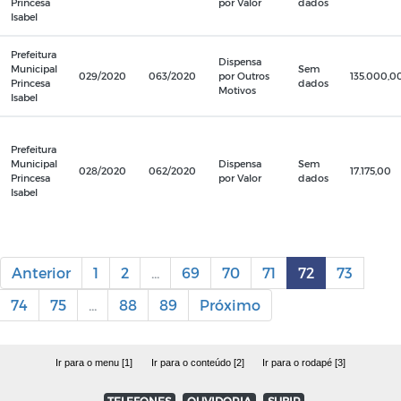
Princesa
por Valor
dados
Isabel
Prefeitura
Dispensa
Municipal
Sem
029/2020
063/2020
por Outros
135.000,0
Princesa
dados
Motivos
Isabel
Prefeitura
Municipal
Dispensa
Sem
028/2020
062/2020
17.175,00
Princesa
por Valor
dados
Isabel
Anterior
1
2
...
69
70
71
72
73
74
75
...
88
89
Próximo
Ir para o menu [1]
Ir para o conteúdo [2]
Ir para o rodapé [3]
TELEFONES
OUVIDORIA
SUBIR