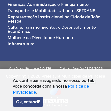
Finanças, Administração e Planejamento
Transportes e Mobilidade Urbana - SETRANS
Representação Institucional na Cidade de João
Pessoa
Cultura, Turismo, Eventos e Desenvolvimento
Econômico
Mulher e da Diversidade Humana
Infraestrutura
Versão do Sistema: 5.0.239
Data da Versão: 18/03/2026
Copyright © 2026 Prefeitura Municipal de Princesa
Ao continuar navegando no nosso portal,
Isabel. Todos os direitos reservados.
SUBIR
você concorda com a nossa
Política de
Privacidade
.
Ok, entendi!