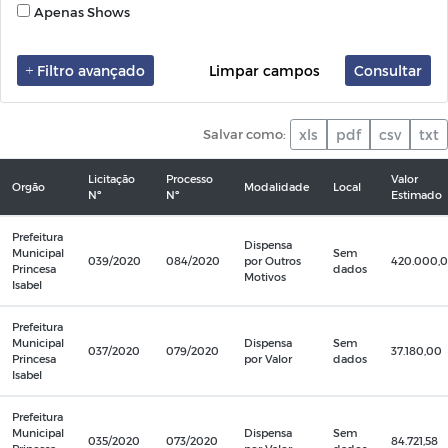
Apenas Shows
Filtro avançado
Limpar campos
Consultar
Salvar como:
xls
pdf
csv
txt
Licitação
Processo
Valor
Orgão
Modalidade
Local
Nº
Nº
Estimado
Prefeitura
Dispensa
Municipal
Sem
039/2020
084/2020
por Outros
420.000,
Princesa
dados
Motivos
Isabel
Prefeitura
Municipal
Dispensa
Sem
037/2020
079/2020
37.180,00
Princesa
por Valor
dados
Isabel
Prefeitura
Municipal
Dispensa
Sem
035/2020
073/2020
84.721,58