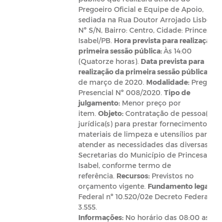
Pregoeiro Oficial e Equipe de Apoio,
sediada na Rua Doutor Arrojado Lisboa,
Nº S/N, Bairro: Centro, Cidade: Princesa
Isabel/PB.
Hora prevista para realização d
primeira sessão pública:
Às 14:00
(Quatorze horas).
Data prevista para
realização da primeira sessão pública:
26
de março de 2020.
Modalidade:
Pregão
Presencial Nº 008/2020.
Tipo de
julgamento:
Menor preço por
item.
Objeto:
Contratação de pessoa(s)
jurídica(s) para prestar fornecimento de
materiais de limpeza e utensílios para
atender as necessidades das diversas
Secretarias do Município de Princesa
Isabel, conforme termo de
referência.
Recursos:
Previstos no
orçamento vigente.
Fundamento legal:
Le
Federal nº 10.520/02e Decreto Federal nº.
3.555.
Informações:
No horário das 08:00 as