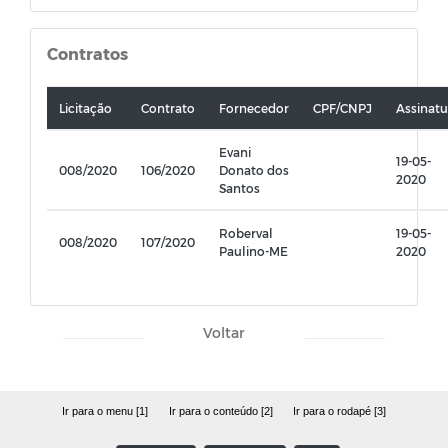
Contratos
Licitação
Contrato
Fornecedor
CPF/CNPJ
Assinatu
Evani
19-05-
008/2020
106/2020
Donato dos
2020
Santos
Roberval
19-05-
008/2020
107/2020
Paulino-ME
2020
Voltar
Ir para o menu [1]
Ir para o conteúdo [2]
Ir para o rodapé [3]