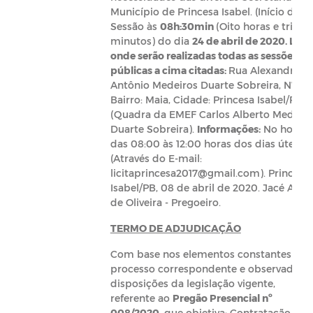
Município de Princesa Isabel. (Início da
Sessão às
08h:30min
(Oito horas e trinta
minutos) do dia
24 de abril de 2020.
Loca
onde serão realizadas todas as sessões
públicas a cima citadas:
Rua Alexandre
Antônio Medeiros Duarte Sobreira, Nº S/N
Bairro: Maia, Cidade: Princesa Isabel/PB
(Quadra da EMEF Carlos Alberto Medeiro
Duarte Sobreira).
Informações:
No horári
das 08:00 às 12:00 horas dos dias úteis
(Através do E-mail:
licitaprincesa2017@gmail.com). Princesa
Isabel/PB, 08 de abril de 2020. Jacé Alves
de Oliveira - Pregoeiro.
TERMO DE ADJUDICAÇÃO
Com base nos elementos constantes do
processo correspondente e observadas a
disposições da legislação vigente,
referente ao
Pregão Presencial nº
008/2020
, que objetiva: Contratação de