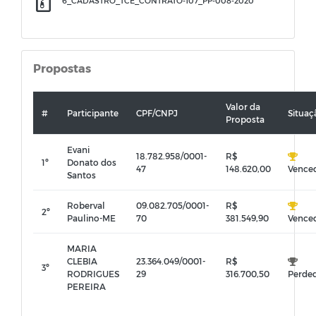
6_CADASTRO_TCE_CONTRATO-107_PP-008-2020
Propostas
Valor da
#
Participante
CPF/CNPJ
Situaç
Proposta
Evani
18.782.958/0001-
R$
1º
Donato dos
47
148.620,00
Vence
Santos
Roberval
09.082.705/0001-
R$
2º
Paulino-ME
70
381.549,90
Vence
MARIA
CLEBIA
23.364.049/0001-
R$
3º
RODRIGUES
29
316.700,50
Perde
PEREIRA