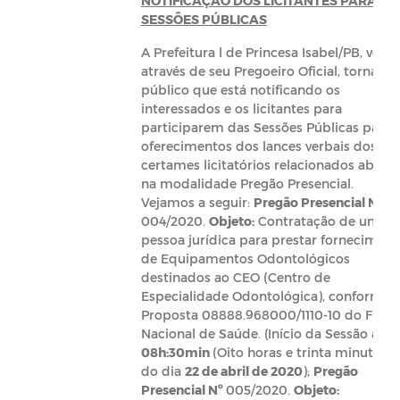
NOTIFICAÇÃO DOS LICITANTES PARA AS
SESSÕES PÚBLICAS
A Prefeitura l de Princesa Isabel/PB, vem
através de seu Pregoeiro Oficial, torna
público que está notificando os
interessados e os licitantes para
participarem das Sessões Públicas para
oferecimentos dos lances verbais dos
certames licitatórios relacionados abaixo
na modalidade Pregão Presencial.
Vejamos a seguir:
Pregão Presencial Nº
004/2020.
Objeto:
Contratação de uma
pessoa jurídica para prestar forneciment
de Equipamentos Odontológicos
destinados ao CEO (Centro de
Especialidade Odontológica), conforme
Proposta 08888.968000/1110-10 do Fund
Nacional de Saúde. (Início da Sessão às
08h:30min
(Oito horas e trinta minutos)
do dia
22 de abril de 2020
);
Pregão
Presencial Nº
005/2020.
Objeto: