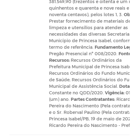
381.549,90 (trezentos e oitenta e um mil
quinhentos e quarenta e nove reais e
noventa centavos), pelos lotes 1, 3.
Objeto
Prestar fornecimento de materiais de
limpeza e utensílios para atender as
necessidades das diversas Secretarias do
Município de Princesa Isabel, conforme
termo de referência.
Fundamento Legal:
Pregão Presencial nº 008/2020.
Fonte de
Recursos:
Recursos Ordinários da
Prefeitura Municipal de Princesa Isabel;
Recursos Ordinários do Fundo Municipal
de Saúde; Recursos Ordinários do Fundo
Municipal de Assistência Social.
Dotação:
Constante no QDD/2020.
Vigência:
01
(um) ano.
Partes Contratantes:
Ricardo
Pereira do Nascimento (Pela contratante)
e o Sr. Roberval Paulino (Pela contratada)
Princesa Isabel/PB, 19 de maio de 2020.
Ricardo Pereira do Nascimento - Prefeito