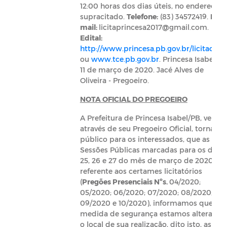
12:00 horas dos dias úteis, no endereço
supracitado.
Telefone:
(83) 34572419.
E-
mail:
licitaprincesa2017@gmail.com
.
Edital:
http://www.princesa.pb.gov.br/licitacoes
ou
www.tce.pb.gov.br
. Princesa Isabel/PB
11 de março de 2020. Jacé Alves de
Oliveira - Pregoeiro.
NOTA OFICIAL DO PREGOEIRO
A Prefeitura de Princesa Isabel/PB, vem
através de seu Pregoeiro Oficial, tornar
público para os interessados, que as
Sessões Públicas marcadas para os dias
25, 26 e 27 do mês de março de 2020,
referente aos certames licitatórios
(
Pregões Presenciais Nºs.
04/2020;
05/2020; 06/2020; 07/2020; 08/2020;
09/2020 e 10/2020), informamos que po
medida de segurança estamos alterando
o local de sua realização, dito isto, as