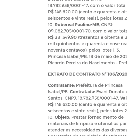
18.782.958/0001-47, com o valor total de
R$ 148.620,00 (cento e quarenta e oito mi
seiscentos e vinte reais), pelos lotes 2, 6, 8
10;
Roberval Paulino-ME
, CNPJ:
09.082.705/0001-70, com o valor total de
R$ 381.549,90 (trezentos e oitenta e um
mil quinhentos e quarenta e nove reais e
noventa centavos), pelos lotes 1, 3.
Princesa Isabel/PB, 18 de maio de 2020.
Ricardo Pereira do Nascimento - Prefeito
EXTRATO DE CONTRATO Nº 106/2020
Contratante:
Prefeitura de Princesa
Isabel/PB.
Contratada:
Evani Donato dos
Santos, CNPJ: 18.782.958/0001-47.
Valor:
R$ 148.620,00 (cento e quarenta e oito mi
seiscentos e vinte reais), pelos lotes 2, 6, 8
10.
Objeto:
Prestar fornecimento de
materiais de limpeza e utensílios para
atender as necessidades das diversas