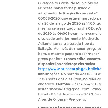
O Pregoeiro Oficial do Município de
Princesa Isabel torna público o
adiamento do Pregão Presencial nº
00008/2020, que estava marcado para o
dia 26 de março de 2020 às 14:00, que o
mesmo será realizado no dia
02 de Abril
de 2020
às
09:00 horas
, no mesmo local
divulgado anteriormente. Motivo do
Adiamento: será alterado tipo da
licitação. Ao invés de menor preço por
item, o mesmo passará a ser menor
preço por lote.
O novo edital encontra-se
disponível no endereço eletrônico:
https://www.princesa.pb.gov.br/licitacoe
Informações:
No horário das 08:00 as
12:00 horas dos dias úteis, no referido
endereço.
Telefone:
(83) 34572419.
E-mail:
licitaprincesa2017@gmail.com
. Princesa
Isabel - PB, 19 de março de 2020. Jacé
Alves de Oliveira - Pregoeiro.