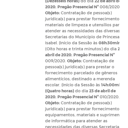
(Dezesseis horas)
do dia
22 de abril de
2020
;
Pregão Presencial Nº
008/2020.
Objeto:
Contratação de pessoa(s)
jurídica(s) para prestar fornecimento de
materiais de limpeza e utensílios para
atender as necessidades das diversas
Secretarias do Município de Princesa
Isabel. (Início da Sessão às
08h:30min
(Oito horas e trinta minutos) do dia
23 d
abril de 2020
;
Pregão Presencial Nº
009/2020.
Objeto:
Contratação de
pessoa(s) jurídica(s) para prestar o
fornecimento parcelado de gêneros
alimentícios, destinado a merenda
escolar. (Início da Sessão às
14h:00min
(Quatro horas)
do dia
23 de abril de
2020
;
Pregão Presencial Nº
010/2020.
Objeto:
Contratação de pessoa(s)
jurídica(s) para prestar fornecimento de
equipamentos, materiais e suprimentos
de informática para atender as
necessidades das diversas Secretarias do