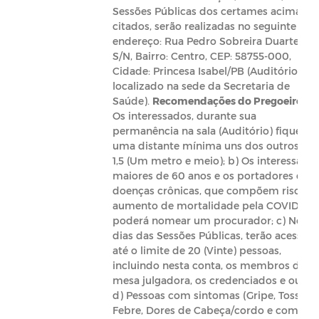
Sessões Públicas dos certames acima
citados, serão realizadas no seguinte
endereço: Rua Pedro Sobreira Duarte, Nº
S/N, Bairro: Centro, CEP: 58755-000,
Cidade: Princesa Isabel/PB (Auditório
localizado na sede da Secretaria de
Saúde).
Recomendações do Pregoeiro:
a)
Os interessados, durante sua
permanência na sala (Auditório) fiquem 
uma distante mínima uns dos outros de
1,5 (Um metro e meio); b) Os interessado
maiores de 60 anos e os portadores de
doenças crônicas, que compõem risco d
aumento de mortalidade pela COVID-19,
poderá nomear um procurador; c) Nos
dias das Sessões Públicas, terão acesso
até o limite de 20 (Vinte) pessoas,
incluindo nesta conta, os membros da
mesa julgadora, os credenciados e outros
d) Pessoas com sintomas (Gripe, Tosse,
Febre, Dores de Cabeça/cordo e com