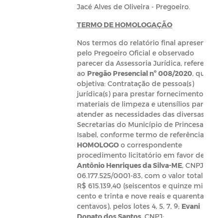
Jacé Alves de Oliveira - Pregoeiro.
TERMO DE HOMOLOGAÇÃO
Nos termos do relatório final apresentad
pelo Pregoeiro Oficial e observado
parecer da Assessoria Jurídica, referente
ao
Pregão Presencial nº 008/2020
, que
objetiva: Contratação de pessoa(s)
jurídica(s) para prestar fornecimento de
materiais de limpeza e utensílios para
atender as necessidades das diversas
Secretarias do Município de Princesa
Isabel, conforme termo de referência;
HOMOLOGO
o correspondente
procedimento licitatório em favor de:
Antônio Henriques da Silva-ME
, CNPJ:
06.177.525/0001-83, com o valor total de
R$ 615.139,40 (seiscentos e quinze mil
cento e trinta e nove reais e quarenta
centavos), pelos lotes 4, 5, 7, 9;
Evani
Donato dos Santos
, CNPJ: