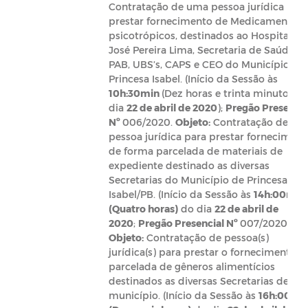
Contratação de uma pessoa jurídica par
prestar fornecimento de Medicamentos,
psicotrópicos, destinados ao Hospital
José Pereira Lima, Secretaria de Saúde,
PAB, UBS’s, CAPS e CEO do Município de
Princesa Isabel. (Início da Sessão às
10h:30min
(Dez horas e trinta minutos) d
dia
22 de abril de 2020
);
Pregão Presencia
Nº
006/2020.
Objeto:
Contratação de um
pessoa jurídica para prestar forneciment
de forma parcelada de materiais de
expediente destinado as diversas
Secretarias do Município de Princesa
Isabel/PB. (Início da Sessão às
14h:00min
(Quatro horas)
do dia
22 de abril de
2020
;
Pregão Presencial Nº
007/2020.
Objeto:
Contratação de pessoa(s)
jurídica(s) para prestar o fornecimento
parcelada de gêneros alimentícios
destinados as diversas Secretarias deste
município.
(Início da Sessão às
16h:00mi