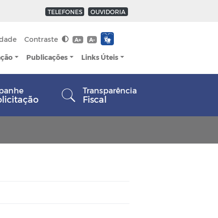
TELEFONES
OUVIDORIA
idade
Contraste
A+
A-
ação
Publicações
Links Úteis
panhe
Transparência
olicitação
Fiscal