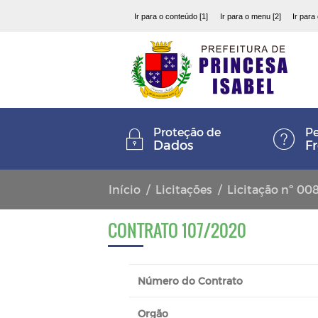
Ir para o conteúdo [1]
Ir para o menu [2]
Ir para
Proteção de
Pe
Dados
F
Início
Licitações
Licitação nº 00
CONTRATO 107/2020
Número do Contrato
Orgão