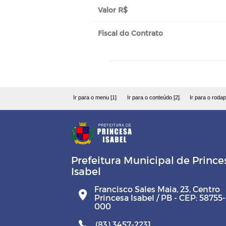
Valor R$
Fiscal do Contrato
Ir para o menu [1]
Ir para o conteúdo [2]
Ir para o rodap
Prefeitura Municipal de Prince
Isabel
Francisco Sales Maia, 23, Centro
Princesa Isabel / PB - CEP: 58755-
000
(83) 3457-2231