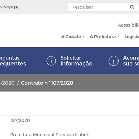
 o rodapé [3]
Acessibil
A Cidade
A Prefeitura
Legisl
rguntas
Solicitar
Acom
requentes
Informação
sua s
8/2020
Contrato nº 107/2020
107/2020
Prefeitura Municipal Princesa Isabel;