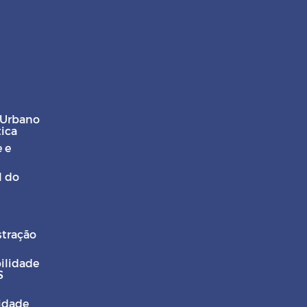
 Urbano
tica
 e
l do
stração
ilidade
S
Cidade