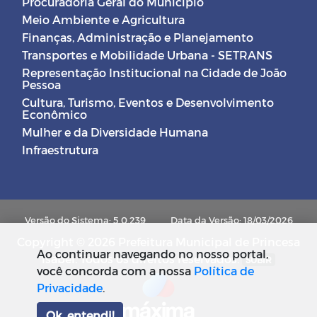
Procuradoria Geral do Município
Meio Ambiente e Agricultura
Finanças, Administração e Planejamento
Transportes e Mobilidade Urbana - SETRANS
Representação Institucional na Cidade de João
Pessoa
Cultura, Turismo, Eventos e Desenvolvimento
Econômico
Mulher e da Diversidade Humana
Infraestrutura
Versão do Sistema: 5.0.239
Data da Versão: 18/03/2026
Copyright © 2026 Prefeitura Municipal de Princesa
Ao continuar navegando no nosso portal,
Isabel. Todos os direitos reservados.
SUBIR
você concorda com a nossa
Política de
Privacidade
.
Ok, entendi!