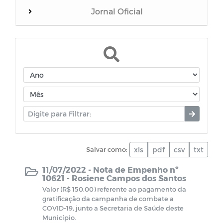
Jornal Oficial
WebMail
Dívida Ativa do Município
Termos de Cooperação
Documentos diversos
Salvar como:
xls
pdf
csv
txt
Dados da Vacinação contra COVID-19
11/07/2022 -
Nota de Empenho nº
10621 - Rosiene Campos dos Santos
CPL - Relatórios de visitas
Valor (R$ 150,00) referente ao pagamento da
gratificação da campanha de combate a
EDITAIS - LEI PAULO GUSTAVO
COVID-19, junto a Secretaria de Saúde deste
Município.