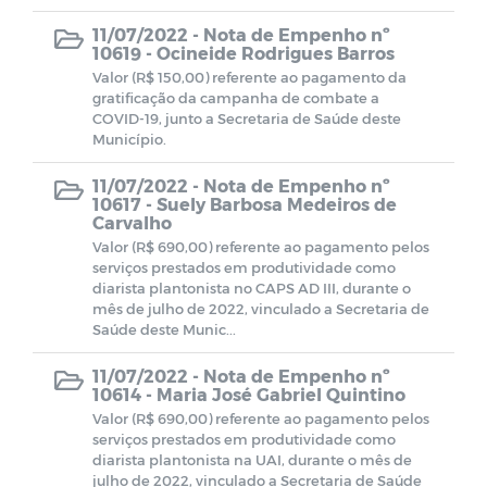
CMDCA
11/07/2022 -
Nota de Empenho nº
10619 - Ocineide Rodrigues Barros
Valor (R$ 150,00) referente ao pagamento da
Resoluções e Atas
gratificação da campanha de combate a
COVID-19, junto a Secretaria de Saúde deste
Município.
EDITAIS - LEI ALDIR BLANC
11/07/2022 -
Nota de Empenho nº
10617 - Suely Barbosa Medeiros de
Despesas (COVID-19)
Carvalho
Valor (R$ 690,00) referente ao pagamento pelos
Receitas (COVID-19)
serviços prestados em produtividade como
diarista plantonista no CAPS AD III, durante o
mês de julho de 2022, vinculado a Secretaria de
Termos de Adesão
Saúde deste Munic...
11/07/2022 -
Nota de Empenho nº
Termos de permissão de uso
10614 - Maria José Gabriel Quintino
Valor (R$ 690,00) referente ao pagamento pelos
serviços prestados em produtividade como
Formulários de Cadastros
diarista plantonista na UAI, durante o mês de
julho de 2022, vinculado a Secretaria de Saúde