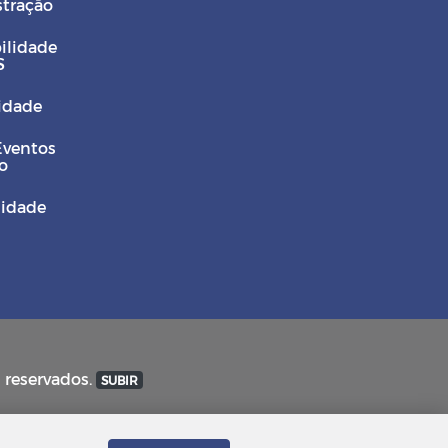
stração
ilidade
S
Cidade
Eventos
o
sidade
s reservados.
SUBIR