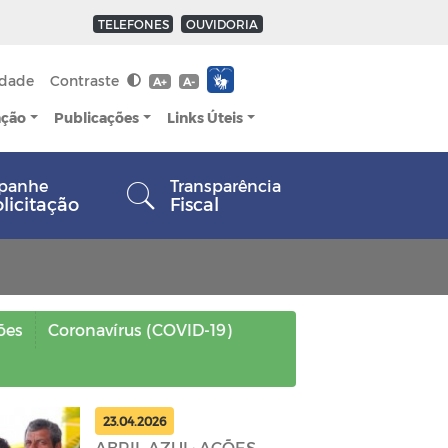
TELEFONES
OUVIDORIA
idade
Contraste
A+
A-
ação
Publicações
Links Úteis
panhe
Transparência
olicitação
Fiscal
ões
Coronavírus (COVID-19)
23.04.2026
ABRIL AZUL: AÇÕES