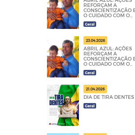
REFORÇAM A
CONSCIENTIZAÇÃO 
O CUIDADO COM O
AUTISMO EM
Geral
PRINCESA
23.04.2026
ABRIL AZUL: AÇÕES
REFORÇAM A
CONSCIENTIZAÇÃO 
O CUIDADO COM O
AUTISMO EM
Geral
PRINCESA
21.04.2026
DIA DE TIRA DENTES
Geral