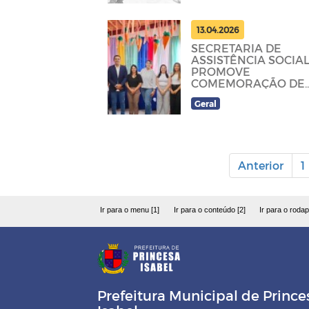
13.04.2026
SECRETARIA DE
ASSISTÊNCIA SOCIA
PROMOVE
COMEMORAÇÃO DE
PÁSCOA E
Geral
REABERTURA DO
SCFV
Anterior
1
Ir para o menu [1]
Ir para o conteúdo [2]
Ir para o rodap
Prefeitura Municipal de Prince