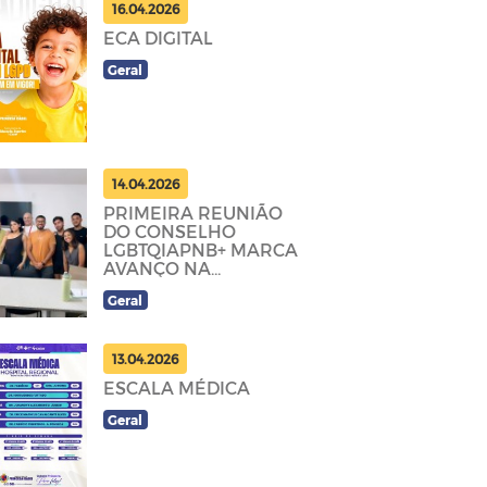
16.04.2026
ECA DIGITAL
Geral
14.04.2026
PRIMEIRA REUNIÃO
DO CONSELHO
LGBTQIAPNB+ MARCA
AVANÇO NA
CONSTRUÇÃO DE
Geral
POLÍTICAS PÚBLICAS
13.04.2026
ESCALA MÉDICA
Geral