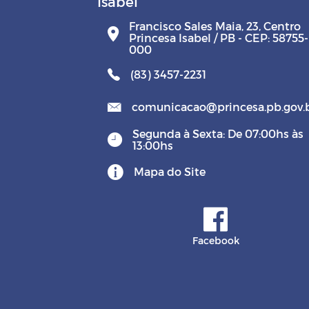
Isabel
Francisco Sales Maia, 23, Centro
Princesa Isabel / PB - CEP: 58755-
000
(83) 3457-2231
comunicacao@princesa.pb.gov.
Segunda à Sexta: De 07:00hs às
13:00hs
Mapa do Site
Facebook