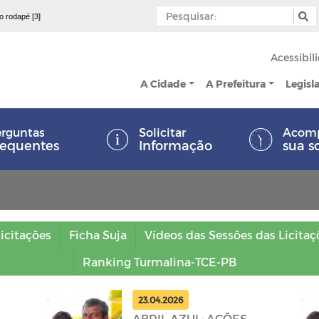
 o rodapé [3]
Acessibil
A Cidade
A Prefeitura
Legisl
rguntas
Solicitar
Acom
requentes
Informação
sua s
icitações
Ficha Suja
Vídeos das Sessões das Licitaç
Ranking Turmalina-TCE-PB
23.04.2026
ABRIL AZUL: AÇÕES