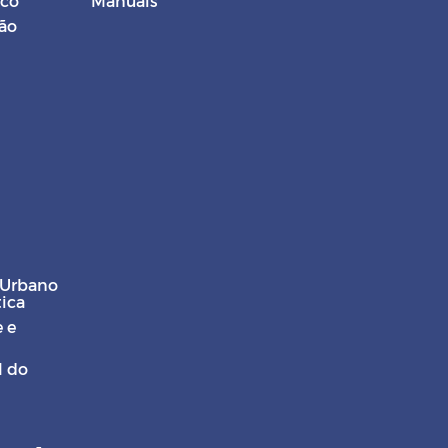
ico
Manuais
ção
 Urbano
tica
 e
l do