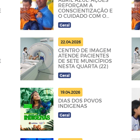
REFORÇAM A
E
CONSCIENTIZAÇÃO E
O CUIDADO COM O
AUTISMO EM
Geral
PRINCESA
22.04.2026
CENTRO DE IMAGEM
ATENDE PACIENTES
E
DE SETE MUNICÍPIOS
NESTA QUARTA (22)
Geral
19.04.2026
DIAS DOS POVOS
INDIGENAS
Geral