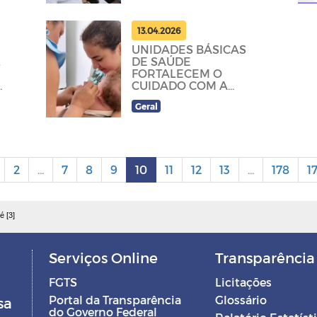
13.04.2026
UNIDADES BÁSICAS
L
DE SAÚDE
FORTALECEM O
CUIDADO COM A
POPULAÇÃO
Geral
2
...
7
8
9
10
11
12
13
...
178
1
é [3]
Serviços Online
Transparência
FGTS
Licitações
Portal da Transparência
Glossário
sa
do Governo Federal