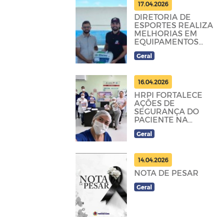
17.04.2026
DIRETORIA DE
ESPORTES REALIZA
MELHORIAS EM
EQUIPAMENTOS
ESPORTIVOS DO
Geral
MUNICÍPIO
16.04.2026
HRPI FORTALECE
AÇÕES DE
SEGURANÇA DO
PACIENTE NA
UNIDADE
Geral
14.04.2026
NOTA DE PESAR
Geral