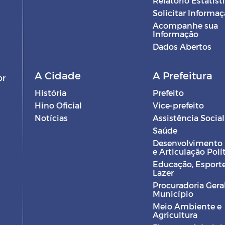
Relatório Estatíst
Solicitar Informa
Acompanhe sua
Informação
Dados Abertos
A Cidade
A Prefeitura
br
História
Prefeito
Hino Oficial
Vice-prefeito
Notícias
Assistência Social
Saúde
Desenvolvimento
e Articulação Polí
Educação, Esporte
Lazer
Procuradoria Gera
Município
Meio Ambiente e
Agricultura