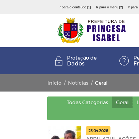
Ir para o conteúdo [1]
Ir para o menu [2]
Ir para
Proteção de
Pe
Dados
F
Início
Notícias
Geral
Todas Categorias
Geral
L
23.04.2026
ABRIL AZUL: AÇÕES