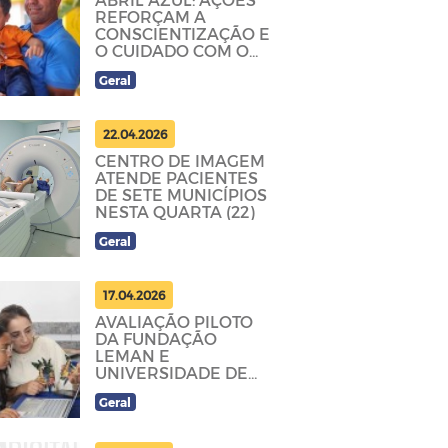
REFORÇAM A
CONSCIENTIZAÇÃO E
O CUIDADO COM O
AUTISMO EM
Geral
PRINCESA
22.04.2026
CENTRO DE IMAGEM
ATENDE PACIENTES
DE SETE MUNICÍPIOS
NESTA QUARTA (22)
Geral
17.04.2026
AVALIAÇÃO PILOTO
DA FUNDAÇÃO
LEMAN E
UNIVERSIDADE DE
STANFORD
Geral
FORTALECE
APRENDIZAGEM EM
PRINCESA