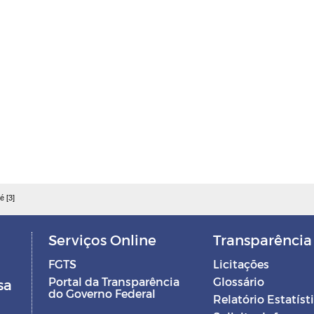
é [3]
Serviços Online
Transparência
FGTS
Licitações
Portal da Transparência
Glossário
sa
do Governo Federal
Relatório Estatíst