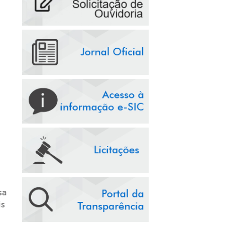
sa
is