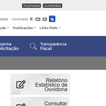
TELEFONES
OUVIDORIA
idade
Contraste
A+
A-
ação
Publicações
Links Úteis
panhe
Transparência
olicitação
Fiscal