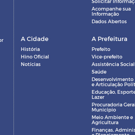
Solicitar Informa
Acompanhe sua
Informação
Dados Abertos
A Cidade
A Prefeitura
br
História
Prefeito
Hino Oficial
Vice-prefeito
Notícias
Assistência Social
Saúde
Desenvolvimento
e Articulação Polí
Educação, Esporte
Lazer
Procuradoria Gera
Município
Meio Ambiente e
Agricultura
Finanças, Admini
e Planejamento