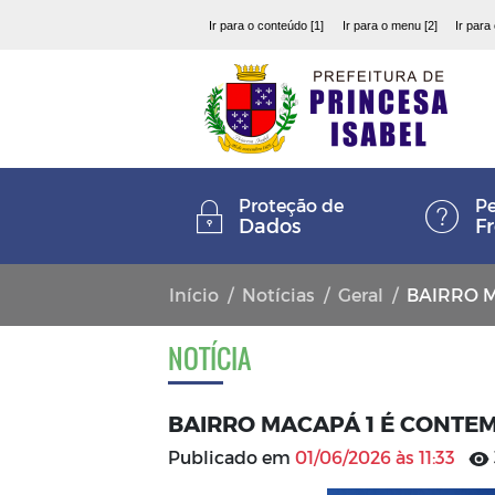
Ir para o conteúdo [1]
Ir para o menu [2]
Ir para
Proteção de
Pe
Dados
F
Início
Notícias
Geral
BAIRRO MA
NOTÍCIA
BAIRRO MACAPÁ 1 É CONTE
Publicado em
01/06/2026 às 11:33