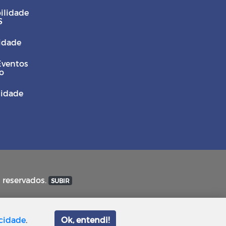
ilidade
S
Cidade
Eventos
o
sidade
s reservados.
SUBIR
acidade
.
Ok, entendi!