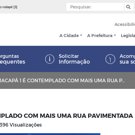
 o rodapé [3]
Acessibil
A Cidade
A Prefeitura
Legisl
rguntas
Solicitar
Acom
requentes
Informação
sua s
CAPÁ 1 É CONTEMPLADO COM MAIS UMA RUA PAVIMENTADA
MPLADO COM MAIS UMA RUA PAVIMENTADA
396 Visualizações