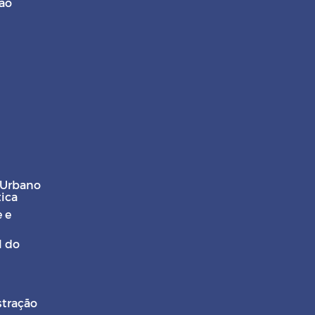
ção
 Urbano
tica
 e
l do
stração