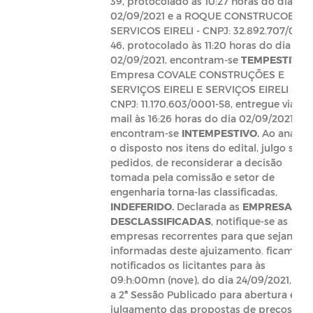
39, protocolado às 10:27 horas do dia
02/09/2021 e a ROQUE CONSTRUCOES E
SERVICOS EIRELI - CNPJ: 32.892.707/0001
46, protocolado às 11:20 horas do dia
02/09/2021, encontram-se
TEMPESTIVO.
Empresa COVALE CONSTRUÇÕES E
SERVIÇOS EIRELI E SERVIÇOS EIRELI -
CNPJ: 11.170.603/0001-58, entregue via e-
mail às 16:26 horas do dia 02/09/2021,
encontram-se
INTEMPESTIVO.
Ao analisa
o disposto nos itens do edital, julgo seus
pedidos, de reconsiderar a decisão
tomada pela comissão e setor de
engenharia torna-las classificadas,
INDEFERIDO.
Declarada as
EMPRESAS
DESCLASSIFICADAS
, notifique-se as
empresas recorrentes para que sejam
informadas deste ajuizamento. ficam
notificados os licitantes para às
09:h:00mn (nove), do dia 24/09/2021, par
a 2ª Sessão Publicado para abertura e
julgamento das propostas de preços.