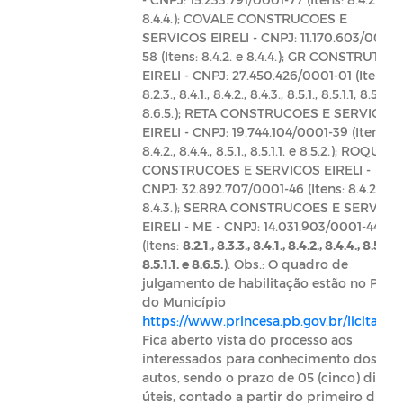
8.4.4.); COVALE CONSTRUCOES E
SERVICOS EIRELI - CNPJ: 11.170.603/0001-
58 (Itens: 8.4.2. e 8.4.4.); GR CONSTRUTOR
EIRELI - CNPJ: 27.450.426/0001-01 (Itens:
8.2.3., 8.4.1., 8.4.2., 8.4.3., 8.5.1., 8.5.1.1, 8.5.2. e
8.6.5.); RETA CONSTRUCOES E SERVICOS
EIRELI - CNPJ: 19.744.104/0001-39 (Itens:
8.4.2., 8.4.4., 8.5.1., 8.5.1.1. e 8.5.2.); ROQUE
CONSTRUCOES E SERVICOS EIRELI -
CNPJ: 32.892.707/0001-46 (Itens: 8.4.2. e
8.4.3.); SERRA CONSTRUCOES E SERVICO
EIRELI - ME - CNPJ: 14.031.903/0001-44
(Itens:
8.2.1., 8.3.3., 8.4.1., 8.4.2., 8.4.4., 8.5.1.,
8.5.1.1. e 8.6.5.
). Obs.: O quadro de
julgamento de habilitação estão no Porta
do Município
https://www.princesa.pb.gov.br/licitacoe
Fica aberto vista do processo aos
interessados para conhecimento dos
autos, sendo o prazo de 05 (cinco) dias
úteis, contado a partir do primeiro dia