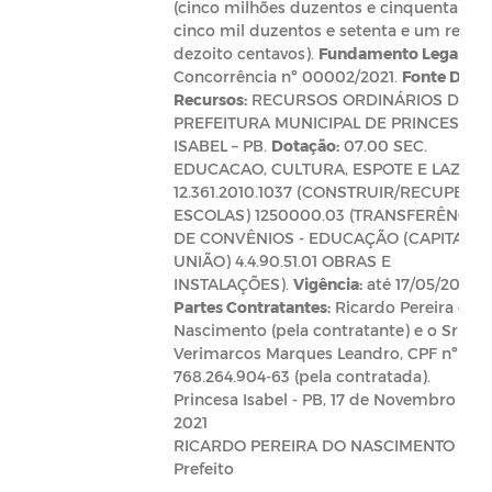
(cinco milhões duzentos e cinquenta e
cinco mil duzentos e setenta e um reais 
dezoito centavos).
Fundamento Legal:
Concorrência nº 00002/2021.
Fonte De
Recursos:
RECURSOS ORDINÁRIOS DA
PREFEITURA MUNICIPAL DE PRINCESA
ISABEL – PB.
Dotação:
07.00 SEC.
EDUCACAO, CULTURA, ESPOTE E LAZER
12.361.2010.1037 (CONSTRUIR/RECUPERA
ESCOLAS) 1250000.03 (TRANSFERÊNCIA
DE CONVÊNIOS - EDUCAÇÃO (CAPITAL -
UNIÃO) 4.4.90.51.01 OBRAS E
INSTALAÇÕES).
Vigência:
até 17/05/2022.
Partes Contratantes:
Ricardo Pereira do
Nascimento (pela contratante) e o Sr.
Verimarcos Marques Leandro, CPF nº
768.264.904-63 (pela contratada).
Princesa Isabel - PB, 17 de Novembro de
2021
RICARDO PEREIRA DO NASCIMENTO
Prefeito