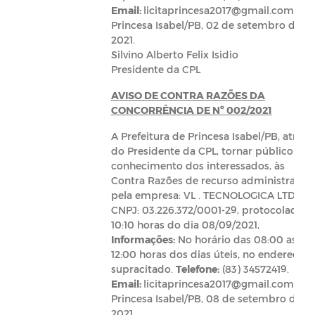
Email:
licitaprincesa2017@gmail.com
.
Princesa Isabel/PB, 02 de setembro de
2021.
Silvino Alberto Felix Isidio
Presidente da CPL
AVISO DE CONTRA RAZÕES DA
CONCORRÊNCIA DE Nº 002/2021
A Prefeitura de Princesa Isabel/PB, atravé
do Presidente da CPL, tornar público par
conhecimento dos interessados, às
Contra Razões de recurso administrativo
pela empresa: VL . TECNOLOGICA LTDA -
CNPJ: 03.226.372/0001-29, protocolado à
10:10 horas do dia 08/09/2021,
Informações:
No horário das 08:00 as
12:00 horas dos dias úteis, no endereço
supracitado.
Telefone:
(83) 34572419.
Email:
licitaprincesa2017@gmail.com
.
Princesa Isabel/PB, 08 de setembro de
2021.