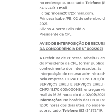
no endereço supracitado.
Telefone:
(83)
34572419.
Email:
licitaprincesa2017@gmail.com
.
Princesa Isabel/PB, 02 de setembro de
2021.
Silvino Alberto Felix Isidio
Presidente da CPL
AVISO DE INTERPOSIÇÃO DE RECURSO
DA CONCORRÊNCIA DE Nº 002/2021
A Prefeitura de Princesa Isabel/PB, atravé
do Presidente da CPL, tornar público par
conhecimento dos interessados, às
interposição de recurso administrativo,
pela empresa: COVALE CONSTRUÇÕES E
SERVIÇOS EIRELI E SERVIÇOS EIRELI -
CNPJ: 11.170.603/0001-58, entregue via e-
mail às 16:26 horas do dia 02/09/2021,
Informações:
No horário das 08:00 as
12:00 horas dos dias úteis, no endereço
supracitado.
Telefone:
(83) 34572419.