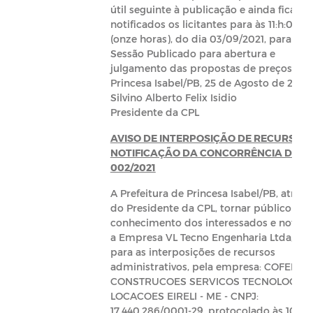
útil seguinte à publicação e ainda fica
notificados os licitantes para às 11:h:00m
(onze horas), do dia 03/09/2021, para a 2ª
Sessão Publicado para abertura e
julgamento das propostas de preços.
Princesa Isabel/PB, 25 de Agosto de 2021.
Silvino Alberto Felix Isidio
Presidente da CPL
AVISO DE INTERPOSIÇÃO DE RECURSO E
NOTIFICAÇÃO DA CONCORRÊNCIA DE Nº
002/2021
A Prefeitura de Princesa Isabel/PB, atravé
do Presidente da CPL, tornar público par
conhecimento dos interessados e notific
a Empresa VL Tecno Engenharia Ltda,
para as interposições de recursos
administrativos, pela empresa: COFEM
CONSTRUCOES SERVICOS TECNOLOGIA 
LOCACOES EIRELI - ME - CNPJ:
17.440.286/0001-29, protocolado às 10:25