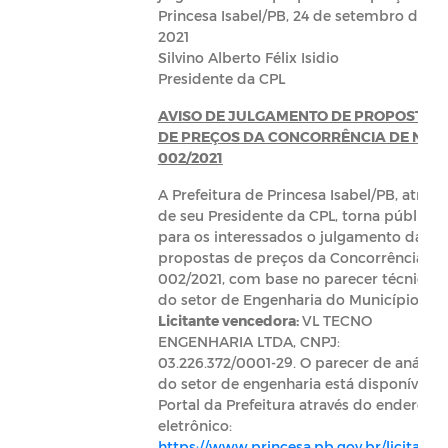
Princesa Isabel/PB, 24 de setembro de
2021
Silvino Alberto Félix Isidio
Presidente da CPL
AVISO DE JULGAMENTO DE PROPOSTA
DE PREÇOS DA CONCORRÊNCIA DE Nº
002/2021
A Prefeitura de Princesa Isabel/PB, atravé
de seu Presidente da CPL, torna público
para os interessados o julgamento das
propostas de preços da Concorrência Nº
002/2021, com base no parecer técnico
do setor de Engenharia do Município.
Licitante vencedora:
VL TECNO
ENGENHARIA LTDA, CNPJ:
03.226.372/0001-29. O parecer de análise
do setor de engenharia está disponível n
Portal da Prefeitura através do endereço
eletrônico:
https://www.princesa.pb.gov.br/licitacoe