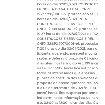
horas do dia 02/09/2021; CONSTRUTORA
PRINCESA DO VALE LTDA - CNPJ:
15.233.791/0001-77, protocolado às 10:40
horas do dia 02/09/2021; RETA
CONSTRUCOES E SERVICOS EIRELI -
CNPJ: 19.744.104/0001-39, protocolado às
10:27 horas do dia 02/09/2021 e a ROQUE
CONSTRUCOES E SERVICOS EIRELI -
CNPJ: 32.892.707/0001-46, protocolado à
11:20 horas do dia 02/09/2021, para que a
licitante, querendo, apresentar contra
razões e defesa no prazo de 05 (cinco)
dias úteis, nos termo do Art. 109 inciso 3º
da Lei 8.666/93. Ainda fica notificados
todos os interessados que a sessão
pública de abertura dos envelopes de
proposta de preços que seria realizada n
dia 03 de setembro de 2021 às 11:00
(onze) horas, fica suspensa por tempo
indeterminado.
Informações:
No horário
das 08:00 as 12:00 horas dos dias úteis,