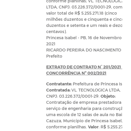
conforme planilhas; VL. TECNOLOGICA
LTDA, CNPJ: 03.226.372/0001-29, com o
valor total de R$ 5.255.271,18 (cinco
milhões duzentos e cinquenta e cinco mi
duzentos e setenta e um reais e dezoito
centavos)
.
Princesa Isabel - PB,
16 de Novembro de
2021
RICARDO PEREIRA DO NASCIMENTO
Prefeito
EXTRATO DE CONTRATO N° 201/2021 DA
CONCORRÊNCIA Nº 002/2021
Contratante:
Prefeitura de Princesa Isabel
Contratada:
VL. TECNOLOGICA LTDA,
CNPJ: 03.226.372/0001-29.
Objeto:
Contratação de empresa prestadora de
serviço de engenharia para construção d
uma escola de 12 salas de aula no Bairro
Cazuza, Município de Princesa Isabel,
conforme planilhas.
Valor
: R$ 5.255.271,18