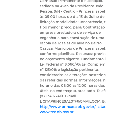
Comissão Permanente de Licitação,
sediada na Avenida Presidente João
Pessoa, S/N - Centro - Princesa Isabel - PB
às 09:00 horas do dia 15 de Julho de 2021
licitação modalidade Concorrência, do
tipo menor preço, para: Contratação de
empresa prestadora de serviço de
engenharia para construção de uma
escola de 12 salas de aula no Bairro
Cazuza, Município de Princesa Isabel,
conforme planilhas. Recursos: previstos
no orçamento vigente. Fundamento legal
Lei Federal nº 8.666/93; Lei Complementa
nº 123/06; e legislação pertinente,
consideradas as alterações posteriores
das referidas normas. Informações: no
horário das 08:00 as 12:00 horas dos dia
úteis, no endereço supracitado. Telefone:
(83) 34572419. E-mail:
LICITAPRINCESA2017@GMAIL.COM. Edital
http://www.princesa.pb.gov.br/licitacoes
;
www.tce.pb.gov.br
.