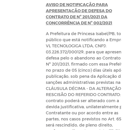
AVISO DE NOTIFICAÇÃO PARA
APRESENTAÇÃO DE DEFESA DO
CONTRATO DE Nº 201/2021 DA
CONCORRÊNCIA DE Nº 002/2021
A Prefeitura de Princesa Isabel/PB, torna
público que está notificando a Empresa:
VL TECNOLOGIGA LTDA, CNPJ:
03.226.372/000129, para que apresente
defesa pelo o abandono ao Contrato de
Nº 201/2021, firmado com essa Prefeitura
no prazo de 05 (cinco) dias úteis após su
publicação, sob pena da Aplicação das
sanções administrativas previstas na
CLÁUSULA DÉCIMA - DA ALTERAÇÃO E
RESCISÃO DO REFERIDO CONTRATO: Est
contrato poderá ser alterado com a
devida justificativa, unilateralmente pelo
Contratante ou por acordo entre as
partes, nos casos previstos no Art. 65 e
será rescindido, de pleno direito,