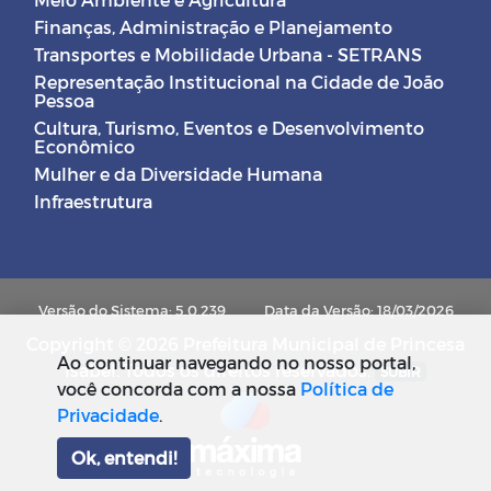
Finanças, Administração e Planejamento
Transportes e Mobilidade Urbana - SETRANS
Representação Institucional na Cidade de João
Pessoa
Cultura, Turismo, Eventos e Desenvolvimento
Econômico
Mulher e da Diversidade Humana
Infraestrutura
Versão do Sistema: 5.0.239
Data da Versão: 18/03/2026
Copyright © 2026 Prefeitura Municipal de Princesa
Ao continuar navegando no nosso portal,
Isabel. Todos os direitos reservados.
SUBIR
você concorda com a nossa
Política de
Privacidade
.
Ok, entendi!