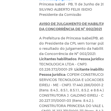
Princesa Isabel - PB, 11 de Junho de 2021
SILVINO ALBERTO FELIX ISIDIO
Presidente da Comissão
AVISO DE JULGAMENTO DE HABILITAÇÃ
DA CONCORRÊNCIA DE Nº 002/2021
A Prefeitura de Princesa Isabel/PB, atravé
do Presidente da CPL vem tornar público
o resultado do julgamento da habilitaçã
da Concorrência de Nº 002/2021:
Licitantes habilitados:
Pessoa jurídica:
VL 
TECNOLOGICA LTDA - CNPJ:
03.226.372/0001-29.
Licitante inabilitado:
Pessoa jurídica:
COFEM CONSTRUCOES
SERVICOS TECNOLOGIA E LOCACOES
EIRELI - ME - CNPJ: 17.440.286/0001-29
(Itens: 8.4.3., 8.5.1., 8.5.1.1., 8.5.2. e 8.6.4.);
CONSTRUTORA J. GALDINO EIRELI - CNPJ:
20.227.311/0001-03 (Itens: 8.4.2.);
CONSTRUTORA PRINCESA DO VALE LTDA
- CNPJ: 15.233.791/0001-77 (Itens: 8.4.2. e