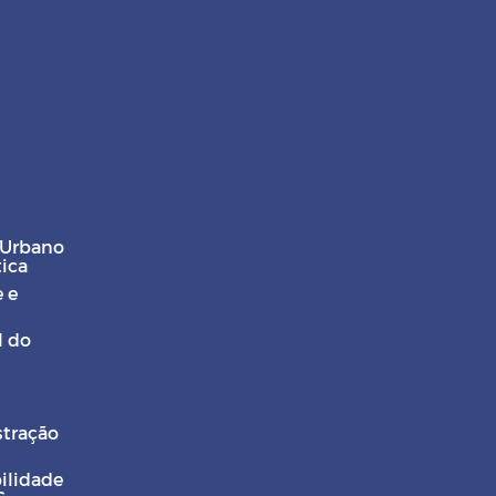
 Urbano
tica
 e
l do
stração
ilidade