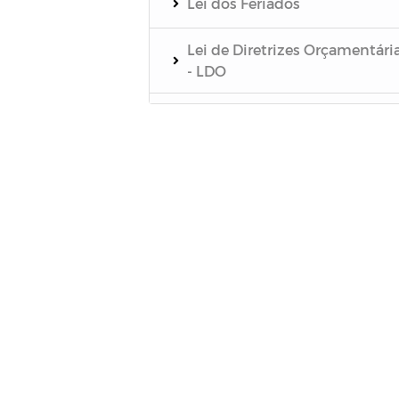
Lei dos Feriados
Lei de Diretrizes Orçamentári
- LDO
Lei Orçamentária Anual - LOA
Plano Plurianual - PPA
Plano de Cargos, Carreira e
Remuneração dos Servidores
Municipais da Educação
Plano de Cargos, Carreira e
Remuneração dos Servidores
Municipais
Leis da Estrutura