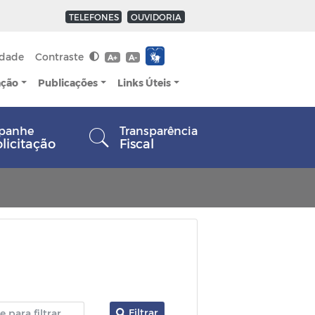
TELEFONES
OUVIDORIA
idade
Contraste
A+
A-
ação
Publicações
Links Úteis
panhe
Transparência
olicitação
Fiscal
Filtrar