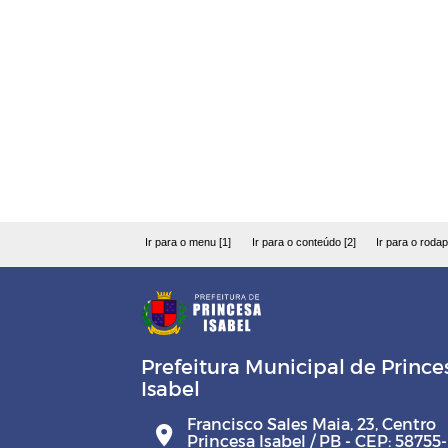
Organizacional
RREO - Relatório Resumido d
Execução Orçamentária
RGF - Relatório da Gestão Fisc
PCA - Prestação de Contas
Anual
Ir para o menu [1]
Ir para o conteúdo [2]
Ir para o rodap
QDD - Quadro Detalhado da
Despesa
Leis das Diárias
Prefeitura Municipal de Prince
Isabel
Lei sobre tempo em fila de
Agências Bancárias
Francisco Sales Maia, 23, Centro
Princesa Isabel / PB - CEP: 58755-