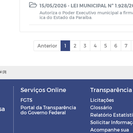
15/05/2026 - LEI MUNICIPAL Nº 1.928/
Autoriza o Poder Executivo municipal a firm
a
ica do Estado da Paraíba.
al
Anterior
1
2
3
4
5
6
7
é [3]
Serviços Online
Transparência
FGTS
Licitações
Portal da Transparência
Glossário
sa
do Governo Federal
Relatório Estatíst
Solicitar Informa
Acompanhe sua