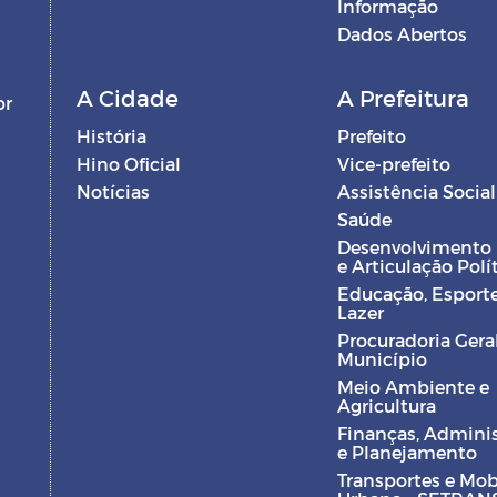
Informação
Dados Abertos
A Cidade
A Prefeitura
br
História
Prefeito
Hino Oficial
Vice-prefeito
s
Notícias
Assistência Social
Saúde
Desenvolvimento
e Articulação Polí
Educação, Esporte
Lazer
Procuradoria Gera
Município
Meio Ambiente e
Agricultura
Finanças, Admini
e Planejamento
Transportes e Mob