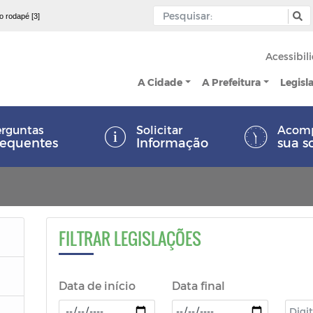
 o rodapé [3]
Acessibil
A Cidade
A Prefeitura
Legisl
rguntas
Solicitar
Acom
requentes
Informação
sua s
FILTRAR LEGISLAÇÕES
Data de início
Data final