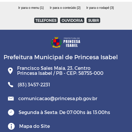
RGF - Relatório da Gestão Fiscal
Ir para o menu [1]
Ir para o conteúdo [2]
Ir para o rodapé [3]
TELEFONES
OUVIDORIA
SUBIR
PCA - Prestação de Contas Anual
QDD - Quadro Detalhado da Despesa
Leis das Diárias
Prefeitura Municipal de Princesa Isabel
Francisco Sales Maia, 23, Centro
Lei sobre tempo em fila de Agências
Princesa Isabel / PB - CEP: 58755-000
Bancárias
(83) 3457-2231
Lei - Sistema de Controle Interno
comunicacao@princesa.pb.gov.br
Lei de Criação do IPM e alterações
Segunda à Sexta: De 07:00hs às 13:00hs
Leis de vencimentos de cargos eletivos
Mapa do Site
(Prefeito, Vice e Vereadores) e