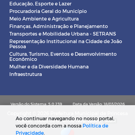
Educação, Esporte e Lazer
Procuradoria Geral do Município
Meio Ambiente e Agricultura
Finanças, Administração e Planejamento
Transportes e Mobilidade Urbana - SETRANS
Representação Institucional na Cidade de João
Pessoa
Cultura, Turismo, Eventos e Desenvolvimento
Econômico
Mulher e da Diversidade Humana
Infraestrutura
Versão do Sistema: 5.0.239
Data da Versão: 18/03/2026
Copyright © 2026 Prefeitura Municipal de Princesa
Ao continuar navegando no nosso portal,
Isabel. Todos os direitos reservados.
SUBIR
você concorda com a nossa
Política de
Privacidade
.