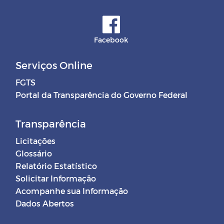
comissionados
DECRETOS MUNICIPAIS -
Facebook
CORONAVÍRUS (COVID-19)
Serviços Online
Balancete Mensal
FGTS
Portal da Transparência do Governo Federal
Transparência
Licitações
Glossário
Relatório Estatístico
Solicitar Informação
Acompanhe sua Informação
Dados Abertos