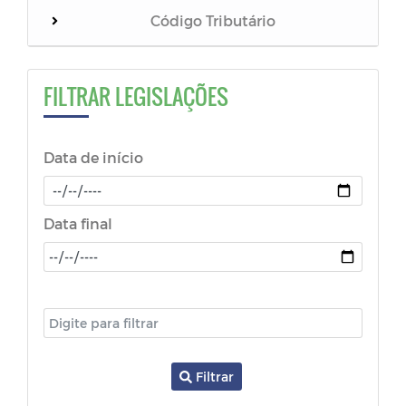
Código Tributário
Leis
FILTRAR LEGISLAÇÕES
Decretos
Data de início
Portarias
Código de Postura
Data final
Medida Provisória
Estatutos
Lei dos Feriados
Filtrar