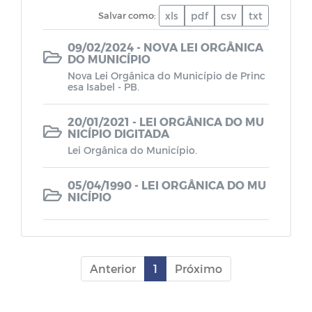
Lei de Diretrizes Orçamentárias - LDO
Salvar como:
xls
pdf
csv
txt
09/02/2024 - NOVA LEI ORGÂNICA
Lei Orçamentária Anual - LOA
DO MUNICÍPIO
Nova Lei Orgânica do Município de Princ
esa Isabel - PB.
Plano Plurianual - PPA
20/01/2021 - LEI ORGÂNICA DO MU
Plano de Cargos, Carreira e Remuneração
NICÍPIO DIGITADA
dos Servidores Municipais da Educação
Lei Orgânica do Município.
Plano de Cargos, Carreira e Remuneração
05/04/1990 - LEI ORGÂNICA DO MU
NICÍPIO
dos Servidores Municipais
Leis da Estrutura Organizacional
Anterior
1
Próximo
RREO - Relatório Resumido da
Execução Orçamentária