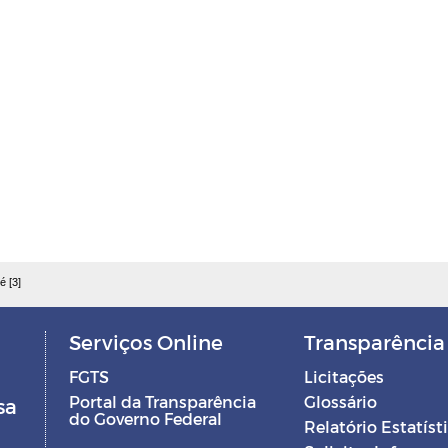
é [3]
Serviços Online
Transparência
FGTS
Licitações
Portal da Transparência
Glossário
sa
do Governo Federal
Relatório Estatíst