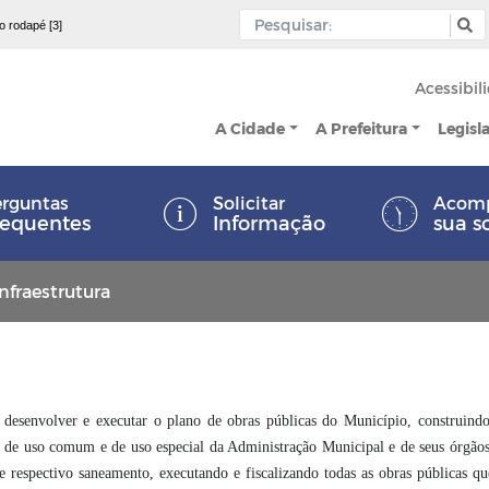
 o rodapé [3]
Acessibil
A Cidade
A Prefeitura
Legisl
rguntas
Solicitar
Acom
requentes
Informação
sua s
Infraestrutura
r desenvolver e executar o plano de obras públicas do Município, construindo
s de uso comum e de uso especial da Administração Municipal e de seus órgãos
e respectivo saneamento, executando e fiscalizando todas as obras públicas qu