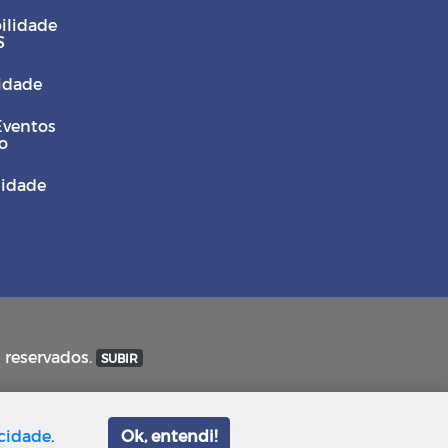
ilidade
S
Cidade
Eventos
o
sidade
s reservados.
SUBIR
acidade
.
Ok, entendi!