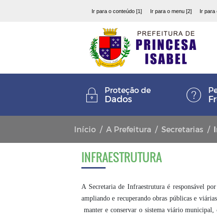
Ir para o conteúdo [1]
Ir para o menu [2]
Ir para
Proteção de
Pe
Dados
F
Início
A Prefeitura
Secretarias
INFRAESTRUTURA
A Secretaria de Infraestrutura é responsável po
ampliando e recuperando obras públicas e viária
manter e conservar o sistema viário municipal, 