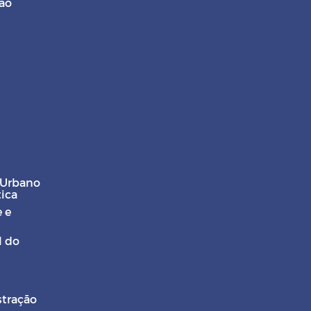
ção
 Urbano
tica
 e
l do
stração