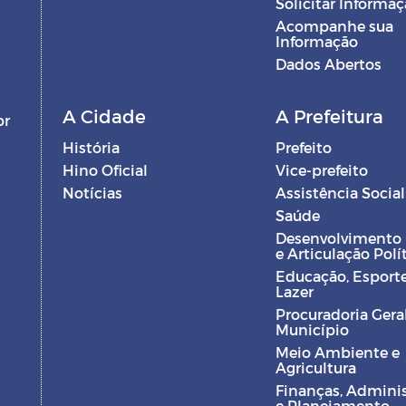
Solicitar Informa
Acompanhe sua
Informação
Dados Abertos
A Cidade
A Prefeitura
br
História
Prefeito
Hino Oficial
Vice-prefeito
Notícias
Assistência Social
Saúde
Desenvolvimento
e Articulação Polí
Educação, Esporte
Lazer
Procuradoria Gera
Município
Meio Ambiente e
Agricultura
Finanças, Admini
e Planejamento