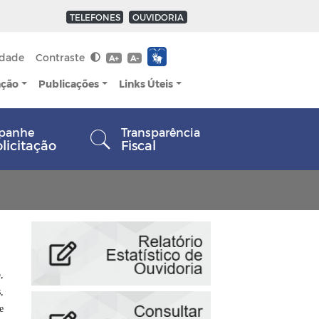
TELEFONES
OUVIDORIA
idade
Contraste
A+
A-
ação
Publicações
Links Úteis
panhe
Transparência
olicitação
Fiscal
,
,
e