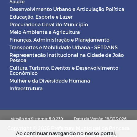
Saúde
Desenvolvimento Urbano e Articulação Política
Educação, Esporte e Lazer
Procuradoria Geral do Município
Meio Ambiente e Agricultura
Finanças, Administração e Planejamento
Transportes e Mobilidade Urbana - SETRANS
Representação Institucional na Cidade de João
Pessoa
Cultura, Turismo, Eventos e Desenvolvimento
Econômico
Mulher e da Diversidade Humana
Infraestrutura
Versão do Sistema: 5.0.239
Data da Versão: 18/03/2026
Copyright © 2026 Prefeitura Municipal de Princesa
Ao continuar navegando no nosso portal,
Isabel. Todos os direitos reservados.
SUBIR