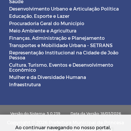
Saúde
Desenvolvimento Urbano e Articulação Política
Educação, Esporte e Lazer
Procuradoria Geral do Município
Meio Ambiente e Agricultura
Finanças, Administração e Planejamento
Transportes e Mobilidade Urbana - SETRANS
Representação Institucional na Cidade de João
Pessoa
Cultura, Turismo, Eventos e Desenvolvimento
Econômico
Mulher e da Diversidade Humana
Infraestrutura
Versão do Sistema: 5.0.239
Data da Versão: 18/03/2026
Copyright © 2026 Prefeitura Municipal de Princesa
Ao continuar navegando no nosso portal,
Isabel. Todos os direitos reservados.
SUBIR