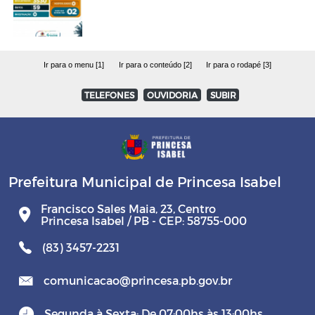
Ir para o menu [1]
Ir para o conteúdo [2]
Ir para o rodapé [3]
TELEFONES
OUVIDORIA
SUBIR
Prefeitura Municipal de Princesa Isabel
Francisco Sales Maia, 23, Centro
Princesa Isabel / PB - CEP: 58755-000
(83) 3457-2231
comunicacao@princesa.pb.gov.br
Segunda à Sexta: De 07:00hs às 13:00hs