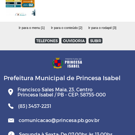
Ir para o menu [1]
Ir para o conteúdo [2]
Ir para o rodapé [3]
TELEFONES
OUVIDORIA
SUBIR
Prefeitura Municipal de Princesa Isabel
Francisco Sales Maia, 23, Centro
Princesa Isabel / PB - CEP: 58755-000
(83) 3457-2231
comunicacao@princesa.pb.gov.br
Segunda à Sexta: De 07:00hs às 13:00hs