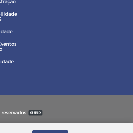
stração
ilidade
S
Cidade
Eventos
o
sidade
s reservados.
SUBIR