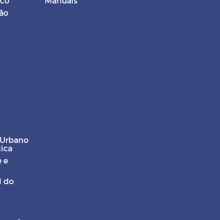
ico
Manuais
ção
 Urbano
tica
 e
l do