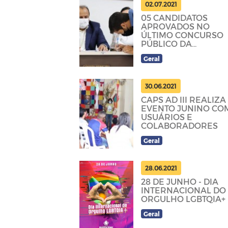
02.07.2021
05 CANDIDATOS
APROVADOS NO
ÚLTIMO CONCURSO
PÚBLICO DA
PREFEITURA
Geral
TOMARAM POSSE
NESTA QUINTA (01)
30.06.2021
CAPS AD III REALIZA
EVENTO JUNINO CO
USUÁRIOS E
COLABORADORES
Geral
28.06.2021
28 DE JUNHO - DIA
INTERNACIONAL DO
ORGULHO LGBTQIA+
Geral