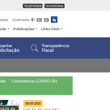
TELEFONES
OUVIDORIA
idade
Contraste
A+
A-
ação
Publicações
Links Úteis
panhe
Transparência
olicitação
Fiscal
ões
Coronavírus (COVID-19)
05.07.2021
VOLTA ÀS AULAS |