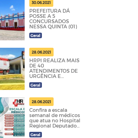
30.06.2021
PREFEITURA DÁ
POSSE A 5
CONCURSADOS
NESSA QUINTA (01)
Geral
28.06.2021
HRPI REALIZA MAIS
DE 40
ATENDIMENTOS DE
URGÊNCIA E
EMERGÊNCIA NO
Geral
ÚLTIMO FINAL DE
SEMANA
28.06.2021
Confira a escala
semanal de médicos
que atua no Hospital
Regional Deputado
José Pereira Lima.
Geral