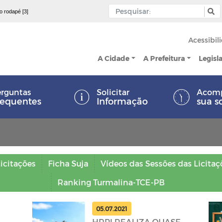
 o rodapé [3]
Acessibil
A Cidade
A Prefeitura
Legisl
rguntas
Solicitar
Acom
requentes
Informação
sua s
icitações
Ficha Suja
Vídeos das Sessões das Licitaç
Ranking Turmalina-TCE-PB
05.07.2021
HRPI REALIZA QUASE