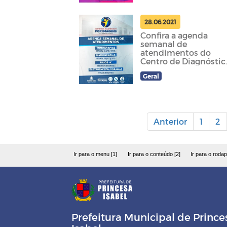
28.06.2021
Confira a agenda
semanal de
atendimentos do
Centro de Diagnóstic
por imagens Dr. Felip
Geral
Kumamoto.
Anterior
1
2
Ir para o menu [1]
Ir para o conteúdo [2]
Ir para o rodap
Prefeitura Municipal de Prince