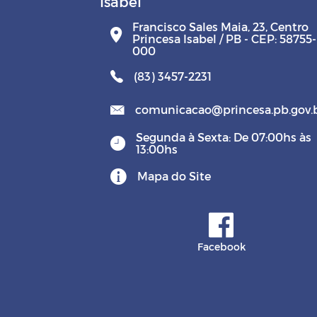
Isabel
Francisco Sales Maia, 23, Centro
Princesa Isabel / PB - CEP: 58755-
000
(83) 3457-2231
comunicacao@princesa.pb.gov.
Segunda à Sexta: De 07:00hs às
13:00hs
Mapa do Site
Facebook