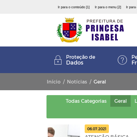
Ir para o conteúdo [1]
Ir para o menu [2]
Ir para
Proteção de
Pe
Dados
F
Início
Notícias
Geral
Todas Categorias
Geral
L
06.07.2021
ATENÇÃO BÁSICA