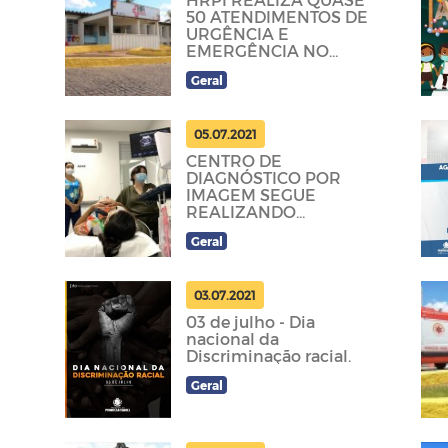
50 ATENDIMENTOS DE
URGÊNCIA E
EMERGÊNCIA NO
ÚLTIMO FINAL DE
Geral
SEMANA
05.07.2021
CENTRO DE
DIAGNÓSTICO POR
IMAGEM SEGUE
REALIZANDO
ULTRASSONOGRAFIAS;
Geral
100 ESTÃO PREVISTAS
PARA ESTA SEGUNDA
03.07.2021
03 de julho - Dia
nacional da
Discriminação racial.
Geral