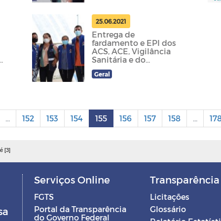
25.06.2021
Entrega de
fardamento e EPI dos
ACS, ACE, Vigilância
o
Sanitária e do
e
Programa melhor em
Geral
casa.
...
152
153
154
155
156
157
158
...
17
é [3]
Serviços Online
Transparência
FGTS
Licitações
Portal da Transparência
Glossário
sa
do Governo Federal