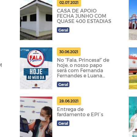
02.07.2021
CASA DE APOIO
FECHA JUNHO COM
QUASE 400 ESTADIAS
Geral
30.06.2021
No “Fala, Princesa!” de
M
hoje, o nosso papo
será com Fernanda
Fernandes e Luana
Lima.
Geral
28.06.2021
Entrega de
fardamento e EPI´s
Geral