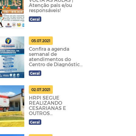
Atenção pais e/ou
responsáveis!
Geral
05.07.2021
Confira a agenda
semanal de
atendimentos do
Centro de Diagnóstico
por imagens Dr. Felipe
Geral
Kumamoto.
02.07.2021
HRPI SEGUE
REALIZANDO
CESARIANAS E
OUTROS
PROCEDIMENTOS
Geral
CIRÚRGICOS