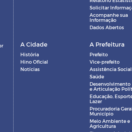
Relatório Estatíst
Solicitar Informa
Acompanhe sua
Informação
Dados Abertos
A Cidade
A Prefeitura
br
História
Prefeito
Hino Oficial
Vice-prefeito
Notícias
Assistência Social
Saúde
Desenvolvimento
e Articulação Polí
Educação, Esporte
Lazer
Procuradoria Gera
Município
Meio Ambiente e
Agricultura