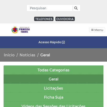
TELEFONES
OUVIDORIA
Menu
Acesso Rápido
Início
Notícias
Geral
Todas Categorias
Geral
Licitações
Ficha Suja
Vídeos das Sessões das Licitações