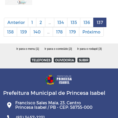
Anterior
1
2
...
134
135
136
137
138
139
140
...
178
179
Próximo
Ir para o menu [1]
Ir para o conteúdo [2]
Ir para o rodapé [3]
TELEFONES
OUVIDORIA
SUBIR
Prefeitura Municipal de Princesa Isabel
Francisco Sales Maia, 23, Centro
Princesa Isabel / PB - CEP: 58755-000
(83) 3457-2231