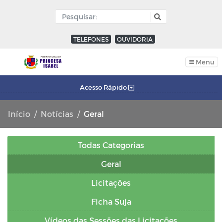
TELEFONES
OUVIDORIA
Menu
Acesso Rápido
Início
Notícias
Geral
Todas Categorias
Geral
Licitações
Ficha Suja
Vídeos das Sessões das Licitações