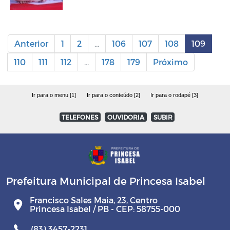
Anterior
1
2
...
106
107
108
109
110
111
112
...
178
179
Próximo
Ir para o menu [1]
Ir para o conteúdo [2]
Ir para o rodapé [3]
TELEFONES
OUVIDORIA
SUBIR
Prefeitura Municipal de Princesa Isabel
Francisco Sales Maia, 23, Centro
Princesa Isabel / PB - CEP: 58755-000
(83) 3457-2231