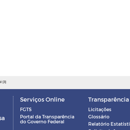
é [3]
Serviços Online
Transparência
FGTS
Licitações
Portal da Transparência
Glossário
sa
do Governo Federal
Relatório Estatíst