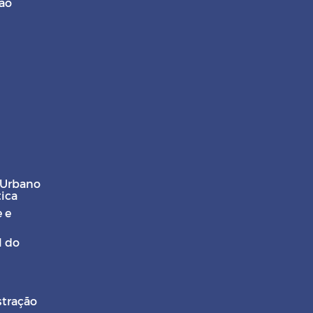
ção
 Urbano
tica
 e
l do
stração