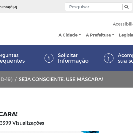
 o rodapé [3]
Acessibil
A Cidade
A Prefeitura
Legisl
rguntas
Solicitar
Acom
requentes
Informação
sua s
ID-19)
SEJA CONSCIENTE, USE MÁSCARA!
CARA!
3399 Visualizações