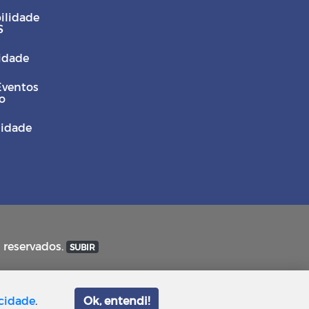
ilidade
S
Cidade
Eventos
o
sidade
s reservados.
SUBIR
acidade
.
Ok, entendi!