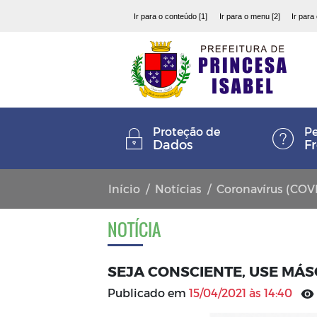
Ir para o conteúdo [1]
Ir para o menu [2]
Ir para
Proteção de
Pe
Dados
F
Início
Notícias
Coronavírus (COV
NOTÍCIA
SEJA CONSCIENTE, USE MÁS
Publicado em
15/04/2021 às 14:40