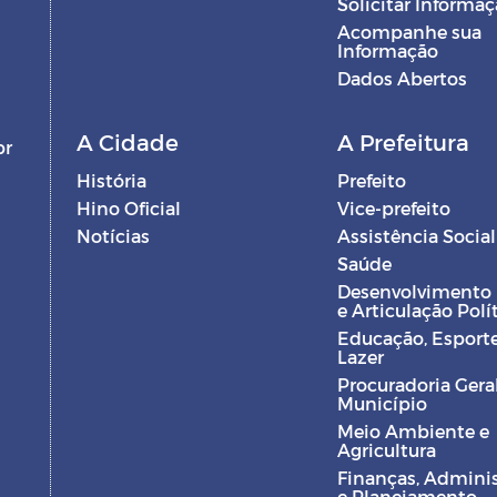
Solicitar Informa
Acompanhe sua
Informação
Dados Abertos
A Cidade
A Prefeitura
br
História
Prefeito
Hino Oficial
Vice-prefeito
Notícias
Assistência Social
Saúde
Desenvolvimento
e Articulação Polí
Educação, Esporte
Lazer
Procuradoria Gera
Município
Meio Ambiente e
Agricultura
Finanças, Admini
e Planejamento