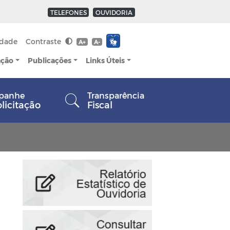
TELEFONES
OUVIDORIA
idade
Contraste
A+
A-
ação
Publicações
Links Úteis
panhe
Transparência
olicitação
Fiscal