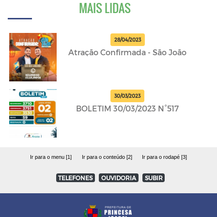
MAIS LIDAS
28/04/2023
Atração Confirmada - São João
30/03/2023
BOLETIM 30/03/2023 N°517
Ir para o menu [1]
Ir para o conteúdo [2]
Ir para o rodapé [3]
TELEFONES
OUVIDORIA
SUBIR