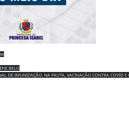
OM
ENE BELO
 DE IMUNIZAÇÃO. NA PAUTA, VACINAÇÃO CONTRA COVID E