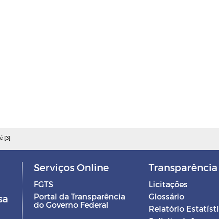
é [3]
Serviços Online
Transparência
FGTS
Licitações
Portal da Transparência
Glossário
sa
do Governo Federal
Relatório Estatíst