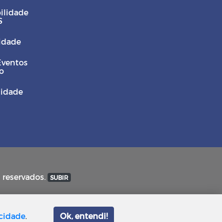
ilidade
S
Cidade
Eventos
o
sidade
s reservados.
SUBIR
acidade
.
Ok, entendi!