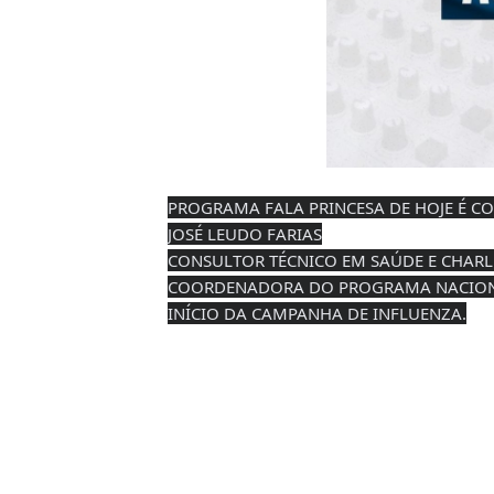
PROGRAMA FALA PRINCESA DE HOJE É C
JOSÉ LEUDO FARIAS
CONSULTOR TÉCNICO EM SAÚDE E CHARL
COORDENADORA DO PROGRAMA NACIONAL
INÍCIO DA CAMPANHA DE INFLUENZA.