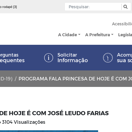
 o rodapé [3]
Acessibil
A Cidade
A Prefeitura
Legisl
rguntas
Solicitar
Acom
requentes
Informação
sua s
ID-19)
PROGRAMA FALA PRINCESA DE HOJE É COM JOSÉ 
E HOJE É COM JOSÉ LEUDO FARIAS
3104 Visualizações