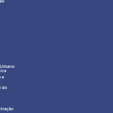
ção
 Urbano
tica
 e
l do
stração