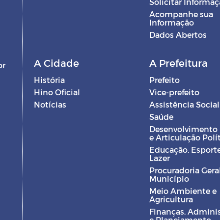
Solicitar Informa
Acompanhe sua
Informação
Dados Abertos
A Cidade
A Prefeitura
br
História
Prefeito
Hino Oficial
Vice-prefeito
Notícias
Assistência Social
Saúde
Desenvolvimento
e Articulação Polí
Educação, Esporte
Lazer
Procuradoria Gera
Município
Meio Ambiente e
Agricultura
Finanças, Admini
e Planejamento