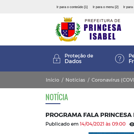
Ir para o conteúdo [1]
Ir para o menu [2]
Ir para
Proteção de
Pe
Dados
F
Início
Notícias
Coronavírus (COV
NOTÍCIA
PROGRAMA FALA PRINCESA D
Publicado em
14/04/2021 às 09:00