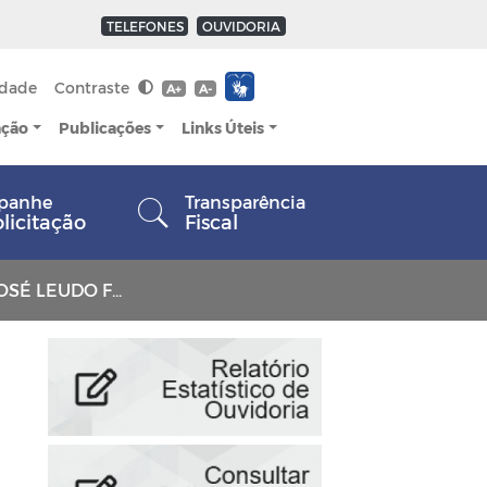
TELEFONES
OUVIDORIA
idade
Contraste
A+
A-
ação
Publicações
Links Úteis
panhe
Transparência
olicitação
Fiscal
LEUDO FARIAS