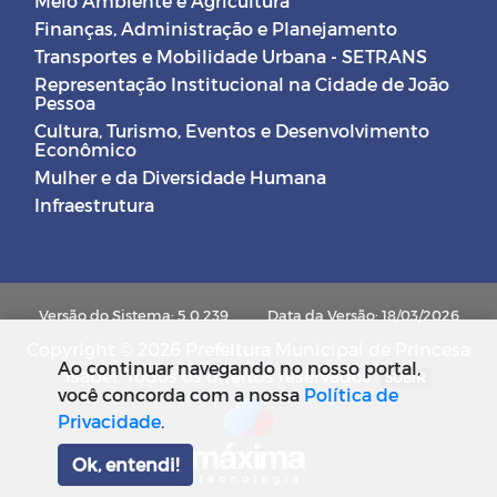
Meio Ambiente e Agricultura
Finanças, Administração e Planejamento
Transportes e Mobilidade Urbana - SETRANS
Representação Institucional na Cidade de João
Pessoa
Cultura, Turismo, Eventos e Desenvolvimento
Econômico
Mulher e da Diversidade Humana
Infraestrutura
Versão do Sistema: 5.0.239
Data da Versão: 18/03/2026
Copyright © 2026 Prefeitura Municipal de Princesa
Ao continuar navegando no nosso portal,
Isabel. Todos os direitos reservados.
SUBIR
você concorda com a nossa
Política de
Privacidade
.
Ok, entendi!