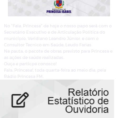
No "Fala, Princesa" de hoje o nosso papo será com o
Secretário Executivo e de Articulação Política do
município, Veridiano Leandro Júnior, e com o
Consultor Tecnico em Saúde, Leudo Farias.
Na pauta, o pacote de obras previsto para Princesa e
as ações de saúde realizadas.
Ouça e particpe conosco!
Fala, Princesa!, toda quarta-feira ao meio dia, pela
Rádio Princesa FM.