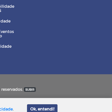
ilidade
S
Cidade
Eventos
o
sidade
s reservados.
SUBIR
acidade
.
Ok, entendi!