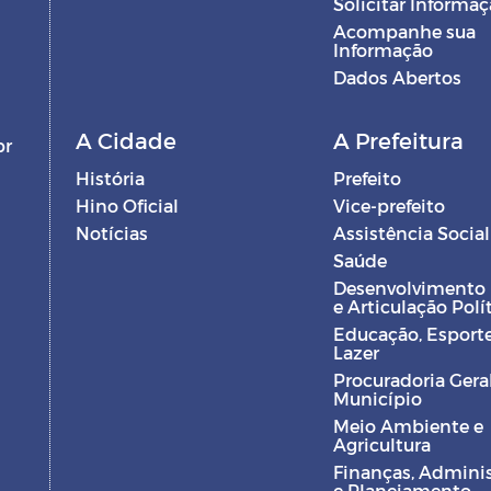
Solicitar Informa
Acompanhe sua
Informação
Dados Abertos
A Cidade
A Prefeitura
br
História
Prefeito
Hino Oficial
Vice-prefeito
Notícias
Assistência Social
Saúde
Desenvolvimento
e Articulação Polí
Educação, Esporte
Lazer
Procuradoria Gera
Município
Meio Ambiente e
Agricultura
Finanças, Admini
e Planejamento