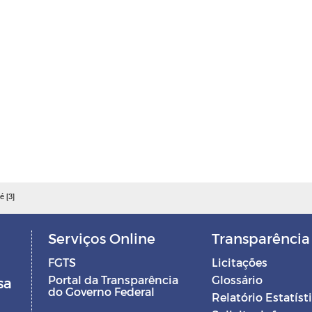
é [3]
Serviços Online
Transparência
FGTS
Licitações
Portal da Transparência
Glossário
sa
do Governo Federal
Relatório Estatíst