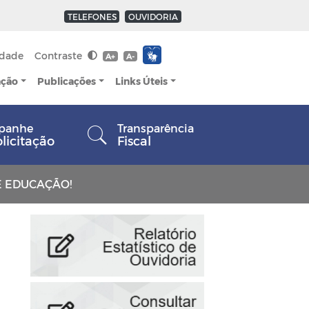
TELEFONES
OUVIDORIA
idade
Contraste
A+
A-
ação
Publicações
Links Úteis
panhe
Transparência
olicitação
Fiscal
E EDUCAÇÃO!