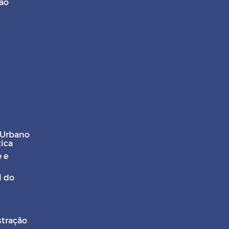
ção
 Urbano
tica
 e
l do
stração