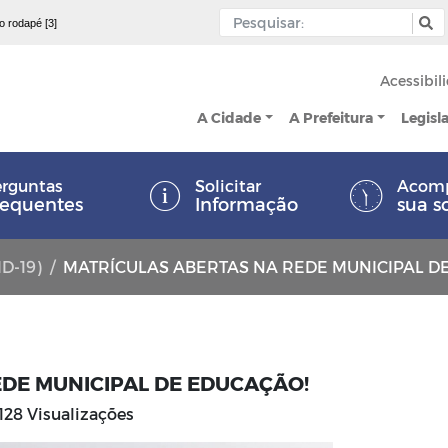
 o rodapé [3]
Acessibil
A Cidade
A Prefeitura
Legisl
rguntas
Solicitar
Acom
requentes
Informação
sua s
ID-19)
MATRÍCULAS ABERTAS NA REDE MUNICIPAL D
EDE MUNICIPAL DE EDUCAÇÃO!
128 Visualizações