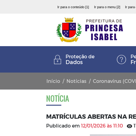
Ir para o conteúdo [1]
Ir para o menu [2]
Ir para
Proteção de
Pe
Dados
F
Início
Notícias
Coronavírus (COV
NOTÍCIA
MATRÍCULAS ABERTAS NA R
Publicado em
12/01/2026 às 11:10
1