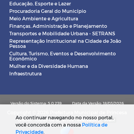
Educação, Esporte e Lazer
Procuradoria Geral do Município
Meio Ambiente e Agricultura
Finanças, Administração e Planejamento
Transportes e Mobilidade Urbana - SETRANS
Representação Institucional na Cidade de João
Pessoa
Cultura, Turismo, Eventos e Desenvolvimento
Econômico
Mulher e da Diversidade Humana
Infraestrutura
Versão do Sistema: 5.0.239
Data da Versão: 18/03/2026
Copyright © 2026 Prefeitura Municipal de Princesa
Ao continuar navegando no nosso portal,
Isabel. Todos os direitos reservados.
SUBIR
você concorda com a nossa
Política de
Privacidade
.