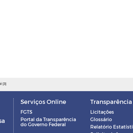
é [3]
Serviços Online
Transparência
FGTS
Licitações
Portal da Transparência
Glossário
sa
do Governo Federal
Relatório Estatíst