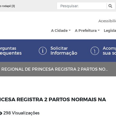
 o rodapé [3]
Acessibil
A Cidade
A Prefeitura
Legisl
rguntas
Solicitar
Acom
requentes
Informação
sua s
GIONAL DE PRINCESA REGISTRA 2 PARTOS NORMAIS NA QUARTA-FEIRA
NCESA REGISTRA 2 PARTOS NORMAIS NA
298 Visualizações