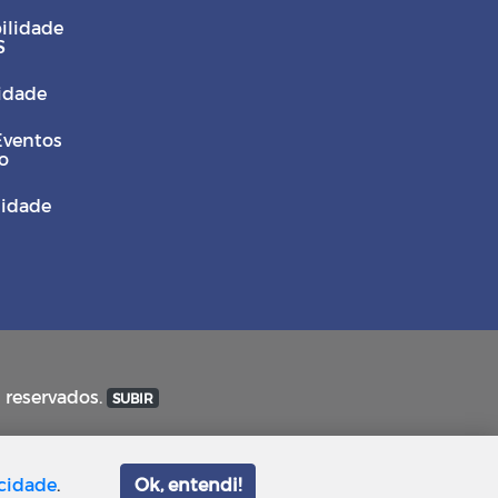
ilidade
S
Cidade
Eventos
o
sidade
s reservados.
SUBIR
acidade
.
Ok, entendi!