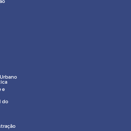
ção
 Urbano
tica
 e
l do
stração