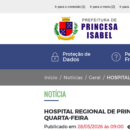
Ir para o conteúdo [1]
Ir para o menu [2]
Ir para
Proteção de
Pe
Dados
F
Início
Notícias
Geral
HOSPITAL RE
NOTÍCIA
HOSPITAL REGIONAL DE PRI
QUARTA-FEIRA
Publicado em
28/05/2026 às 09:00