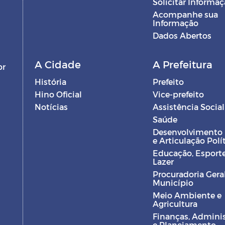
Solicitar Informa
Acompanhe sua
Informação
Dados Abertos
A Cidade
A Prefeitura
br
História
Prefeito
Hino Oficial
Vice-prefeito
Notícias
Assistência Social
Saúde
Desenvolvimento
e Articulação Polí
Educação, Esporte
Lazer
Procuradoria Gera
Município
Meio Ambiente e
Agricultura
Finanças, Admini
e Planejamento