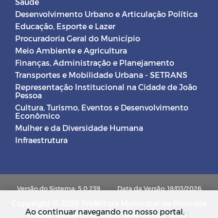
Saúde
Desenvolvimento Urbano e Articulação Política
Educação, Esporte e Lazer
Procuradoria Geral do Município
Meio Ambiente e Agricultura
Finanças, Administração e Planejamento
Transportes e Mobilidade Urbana - SETRANS
Representação Institucional na Cidade de João
Pessoa
Cultura, Turismo, Eventos e Desenvolvimento
Econômico
Mulher e da Diversidade Humana
Infraestrutura
Versão do Sistema: 5.0.239
Data da Versão: 18/03/2026
Copyright © 2026 Prefeitura Municipal de Princesa
Ao continuar navegando no nosso portal,
Isabel. Todos os direitos reservados.
SUBIR