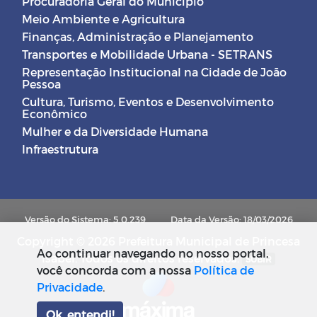
Procuradoria Geral do Município
Meio Ambiente e Agricultura
Finanças, Administração e Planejamento
Transportes e Mobilidade Urbana - SETRANS
Representação Institucional na Cidade de João
Pessoa
Cultura, Turismo, Eventos e Desenvolvimento
Econômico
Mulher e da Diversidade Humana
Infraestrutura
Versão do Sistema: 5.0.239
Data da Versão: 18/03/2026
Copyright © 2026 Prefeitura Municipal de Princesa
Ao continuar navegando no nosso portal,
Isabel. Todos os direitos reservados.
SUBIR
você concorda com a nossa
Política de
Privacidade
.
Ok, entendi!