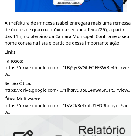
A Prefeitura de Princesa Isabel entregará mais uma remessa
de óculos de grau na próxima segunda-feira (29), a partir
das 11h, no plenário da Câmara Municipal. Confira se o seu
nome consta na lista e participe dessa importante ação!
Links:
Faltosos:
https://drive.google.com/.../1Bj5jvSVGhEOEFSWBe45.../vie
w...
Sertão Ótica:
https://drive.google.com/.../1lhsIv90bLL4nwa5r3Pt.../view...
Ótica Multivsion:
https://drive.google.com/.../1VV2k3eTmfU1EDRhqbyi.../vie
w...