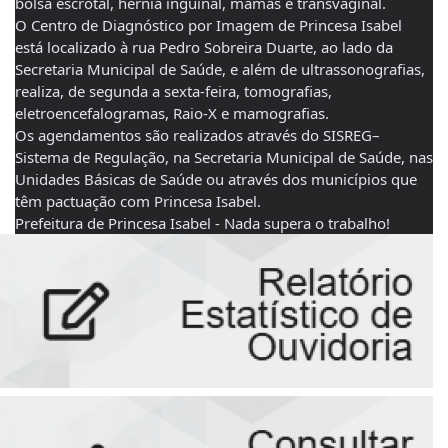
bolsa escrotal, hérnia inguinal, mamas e transvaginal.
O Centro de Diagnóstico por Imagem de Princesa Isabel 
está localizado à rua Pedro Sobreira Duarte, ao lado da 
Secretaria Municipal de Saúde, e além de ultrassonografias, 
realiza, de segunda a sexta-feira, tomografias, 
eletroencefalogramas, Raio-X e mamografias.
Os agendamentos são realizados através do SISREG– 
Sistema de Regulação, na Secretaria Municipal de Saúde, nas 
Unidades Básicas de Saúde ou através dos municípios que 
têm pactuação com Princesa Isabel.
Prefeitura de Princesa Isabel - Nada supera o trabalho!