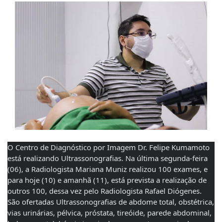
O Centro de Diagnóstico por Imagem Dr. Felipe Kumamoto 
está realizando Ultrassonografias. Na última segunda-feira 
(06), a Radiologista Mariana Muniz realizou 100 exames, e 
para hoje (10) e amanhã (11), está prevista a realização de 
outros 100, dessa vez pelo Radiologista Rafael Diógenes. 
São ofertadas Ultrassonografias de abdome total, obstétrica, 
vias urinárias, pélvica, próstata, tireóide, parede abdominal, 