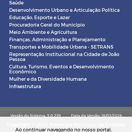
Saúde
Desenvolvimento Urbano e Articulação Política
Educação, Esporte e Lazer
Procuradoria Geral do Município
Meio Ambiente e Agricultura
Finanças, Administração e Planejamento
Transportes e Mobilidade Urbana - SETRANS
Representação Institucional na Cidade de João
Pessoa
Cultura, Turismo, Eventos e Desenvolvimento
Econômico
Mulher e da Diversidade Humana
Infraestrutura
Versão do Sistema: 5.0.239
Data da Versão: 18/03/2026
Copyright © 2026 Prefeitura Municipal de Princesa
Ao continuar navegando no nosso portal,
Isabel. Todos os direitos reservados.
SUBIR