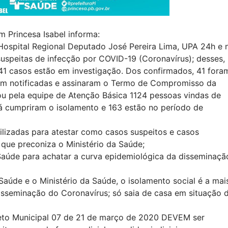
 Princesa Isabel informa:
Hospital Regional Deputado José Pereira Lima, UPA 24h e 
uspeitas de infecção por COVID-19 (Coronavírus); desses,
41 casos estão em investigação. Dos confirmados, 41 fora
ram notificadas e assinaram o Termo de Compromisso da
/ou pela equipe de Atenção Básica 1124 pessoas vindas de
 já cumpriram o isolamento e 163 estão no período de
ilizadas para atestar como casos suspeitos e casos
que preconiza o Ministério da Saúde;
Saúde para achatar a curva epidemiológica da disseminaçã
aúde e o Ministério da Saúde, o isolamento social é a mai
sseminação do Coronavírus; só saia de casa em situação 
eto Municipal 07 de 21 de março de 2020 DEVEM ser