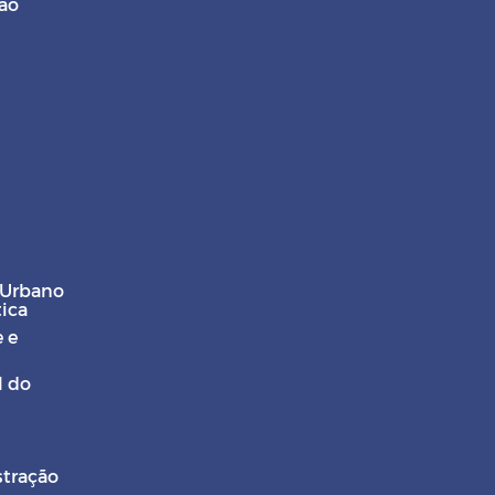
ção
 Urbano
tica
 e
l do
stração