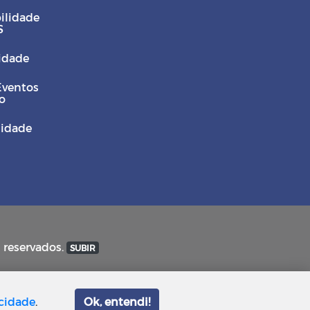
ilidade
S
Cidade
Eventos
o
sidade
s reservados.
SUBIR
acidade
.
Ok, entendi!