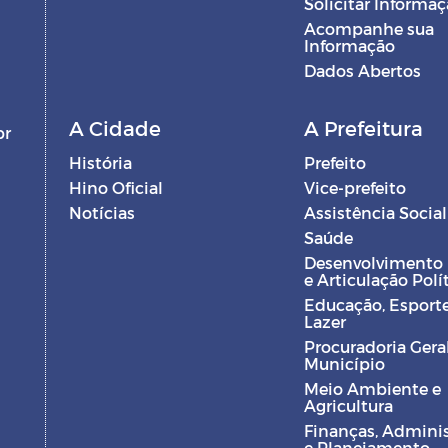
Solicitar Informa
Acompanhe sua
Informação
Dados Abertos
A Cidade
A Prefeitura
br
História
Prefeito
Hino Oficial
Vice-prefeito
Notícias
Assistência Social
Saúde
Desenvolvimento
e Articulação Polí
Educação, Esporte
Lazer
Procuradoria Gera
Município
Meio Ambiente e
Agricultura
Finanças, Admini
e Planejamento