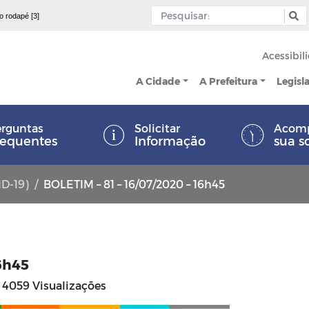
 o rodapé [3]
Acessibil
A Cidade
A Prefeitura
Legisl
rguntas
Solicitar
Acom
requentes
Informação
sua s
ID-19)
BOLETIM – 81 – 16/07/2020 – 16h45
16h45
4059 Visualizações