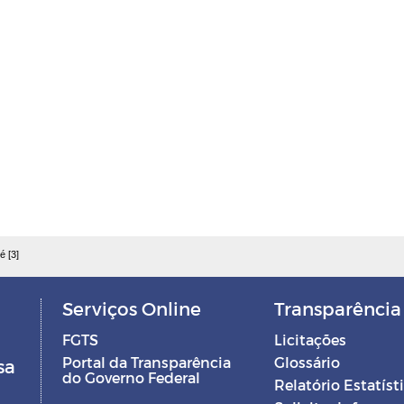
é [3]
Serviços Online
Transparência
FGTS
Licitações
Portal da Transparência
Glossário
sa
do Governo Federal
Relatório Estatíst