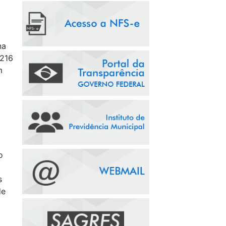
na
 216
m
o
s
de