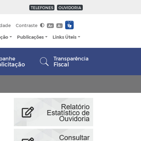
TELEFONES
OUVIDORIA
idade
Contraste
A+
A-
ação
Publicações
Links Úteis
panhe
Transparência
olicitação
Fiscal