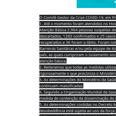
O Comitê Gestor da Crise COVID-19, em Pri
1. Até o momento foram atendidos no Hosp
Atenção Básica 2.964 pessoas suspeitas de
descartados, 1260 confirmados e 25 casos
recuperados e 36 foram a óbito. Foram n
Barreiras Sanitárias e/ou pela equipe de A
país, as quais cumpriram o isolamento soci
atenção básica.
2. Reiteramos que todas as medidas utiliz
rigorosamente o que preconiza o Ministéri
3. As determinações do Ministério da Saú
continuam massificadas;
4. Segundo a Organização Mundial da Saúde
medida de contenção da disseminação do C
5. As determinações contidas no Decreto 
desobediência está sujeita ao uso da força p