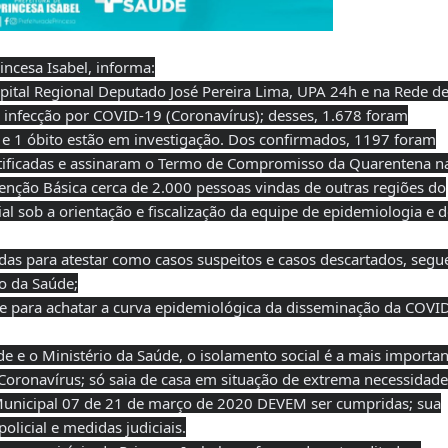
ncesa Isabel, informa:
ital Regional Deputado José Pereira Lima, UPA 24h e na Rede d
 infecção por COVID-19 (Coronavírus); desses, 1.678 foram
 e 1 óbito estão em investigação. Dos confirmados, 1197 foram
otificadas e assinaram o Termo de Compromisso da Quarentena n
tenção Básica cerca de 2.000 pessoas vindas de outras regiões do
al sob a orientação e fiscalização da equipe de epidemiologia e 
adas para atestar como casos suspeitos e casos descartados, seg
o da Saúde;
de para achatar a curva epidemiológica da disseminação da COVI
 e o Ministério da Saúde, o isolamento social é a mais importan
oronavírus; só saia de casa em situação de extrema necessidade
Municipal 07 de 21 de março de 2020 DEVEM ser cumpridas; sua
olicial e medidas judiciais.