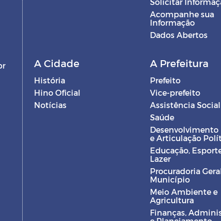
Solicitar Informa
Acompanhe sua
Informação
Dados Abertos
A Cidade
A Prefeitura
br
História
Prefeito
Hino Oficial
Vice-prefeito
Notícias
Assistência Social
Saúde
Desenvolvimento
e Articulação Polí
Educação, Esporte
Lazer
Procuradoria Gera
Município
Meio Ambiente e
Agricultura
Finanças, Admini
e Planejamento