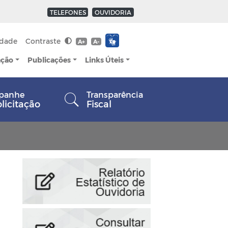
TELEFONES
OUVIDORIA
idade
Contraste
A+
A-
ação
Publicações
Links Úteis
panhe
Transparência
olicitação
Fiscal