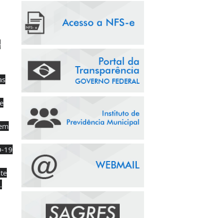
e
as
de
uem
D-19
te
.