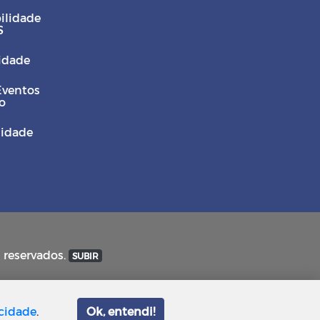
ilidade
S
Cidade
Eventos
o
sidade
s reservados.
SUBIR
acidade
.
Ok, entendi!