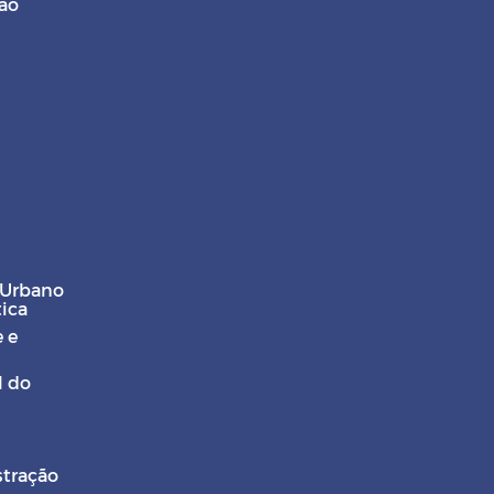
ção
 Urbano
tica
 e
l do
stração