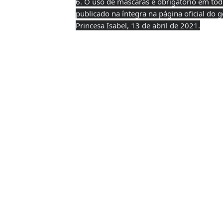
6. O uso de máscaras é obrigatório em tod
publicado na íntegra na página oficial do g
Princesa Isabel, 13 de abril de 2021.