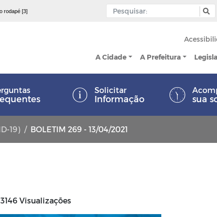
 o rodapé [3]
Acessibil
A Cidade
A Prefeitura
Legisl
rguntas
Solicitar
Acom
requentes
Informação
sua s
ID-19)
BOLETIM 269 - 13/04/2021
3146 Visualizações