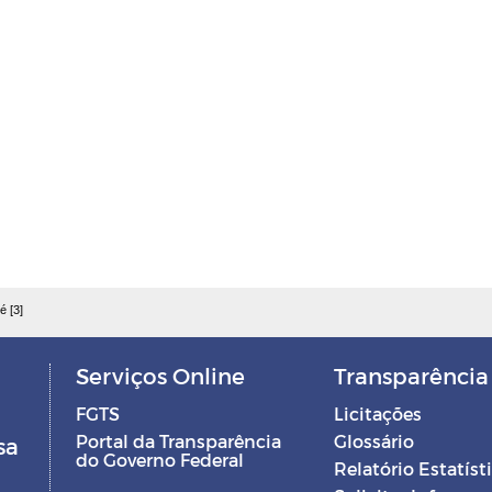
é [3]
Serviços Online
Transparência
FGTS
Licitações
Portal da Transparência
Glossário
sa
do Governo Federal
Relatório Estatíst