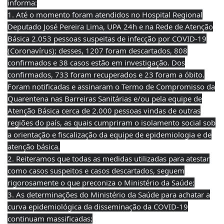
informa:
1. Até o momento foram atendidos no Hospital Regional
Deputado José Pereira Lima, UPA 24h e na Rede de Atenção
Básica 2.053 pessoas suspeitas de infecção por COVID-19
(Coronavírus); desses, 1207 foram descartados, 808
confirmados e 38 casos estão em investigação. Dos
confirmados, 733 foram recuperados e 23 foram a óbito.
Foram notificadas e assinaram o Termo de Compromisso da
Quarentena nas Barreiras Sanitárias e/ou pela equipe de
Atenção Básica cerca de 2.000 pessoas vindas de outras
regiões do país, as quais cumpriram o isolamento social sob
a orientação e fiscalização da equipe de epidemiologia e de
atenção básica.
2. Reiteramos que todas as medidas utilizadas para atestar
como casos suspeitos e casos descartados, seguem
rigorosamente o que preconiza o Ministério da Saúde;
3. As determinações do Ministério da Saúde para achatar a
curva epidemiológica da disseminação da COVID-19
continuam massificadas;