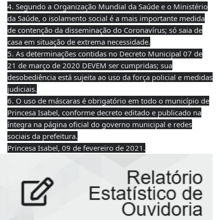
4. Segundo a Organização Mundial da Saúde e o Ministério
da Saúde, o isolamento social é a mais importante medida
de contenção da disseminação do Coronavírus; só saia de
casa em situação de extrema necessidade.
5. As determinações contidas no Decreto Municipal 07 de
21 de março de 2020 DEVEM ser cumpridas; sua
desobediência está sujeita ao uso da força policial e medidas
judiciais.
6. O uso de máscaras é obrigatório em todo o município de
Princesa Isabel, conforme decreto editado e publicado na
íntegra na página oficial do governo municipal e redes
sociais da prefeitura.
Princesa Isabel, 09 de fevereiro de 2021.