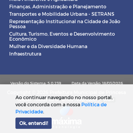
Finanças, Administração e Planejamento
Transportes e Mobilidade Urbana - SETRANS
Representação Institucional na Cidade de João
Pessoa
Cultura, Turismo, Eventos e Desenvolvimento
Econômico
Mulher e da Diversidade Humana
Infraestrutura
Versão do Sistema: 5.0.239
Data da Versão: 18/03/2026
Copyright © 2026 Prefeitura Municipal de Princesa
Ao continuar navegando no nosso portal,
Isabel. Todos os direitos reservados.
SUBIR
você concorda com a nossa
Política de
Privacidade
.
Ok, entendi!