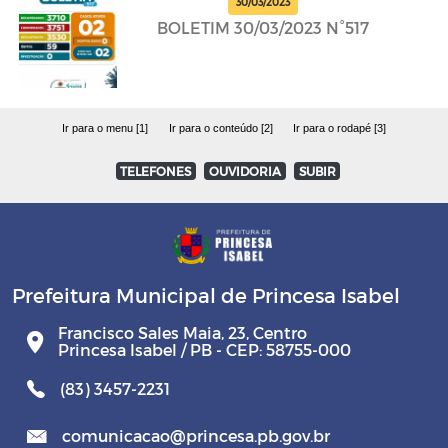
30/03/2023
BOLETIM 30/03/2023 N°517
Ir para o menu [1]
Ir para o conteúdo [2]
Ir para o rodapé [3]
TELEFONES
OUVIDORIA
SUBIR
Prefeitura Municipal de Princesa Isabel
Francisco Sales Maia, 23, Centro
Princesa Isabel / PB - CEP: 58755-000
(83) 3457-2231
comunicacao@princesa.pb.gov.br