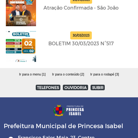
Atração Confirmada - São João
30/03/2023
BOLETIM 30/03/2023 N°517
Ir para o menu [1]
Ir para o conteúdo [2]
Ir para o rodapé [3]
TELEFONES
OUVIDORIA
SUBIR
Prefeitura Municipal de Princesa Isabel
Francisco Sales Maia, 23, Centro