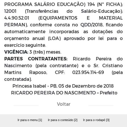
PROGRAMA SALÁRIO EDUCAÇÃO) 194 (Nº FICHA);
12001 (Transferências do Salário-Educação);
4.4.90.52.01 (EQUIPAMENTOS E MATERIAL
PERMAN), conforme consta no QDD/2018, ficando
automaticamente incorporadas as dotações do
orçamento anual (LOA) aprovado por lei para o
exercício seguinte.
VIGÊNCIA:
3 (três) meses.
PARTES CONTRATANTES:
Ricardo Pereira do
Nascimento (pela contratante) e o Sr. Cristiano
Martins Raposo, CPF: 023.954.114-69 (pela
contratada).
Princesa Isabel - PB, 05 de Dezembro de 2018
RICARDO PEREIRA DO NASCIMENTO – Prefeito
Voltar
Ir para o menu [1]
Ir para o conteúdo [2]
Ir para o rodapé [3]