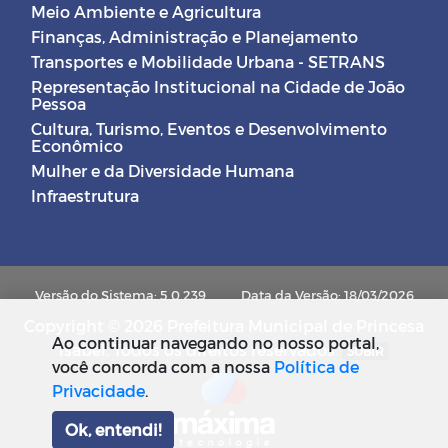
Meio Ambiente e Agricultura
Finanças, Administração e Planejamento
Transportes e Mobilidade Urbana - SETRANS
Representação Institucional na Cidade de João
Pessoa
Cultura, Turismo, Eventos e Desenvolvimento
Econômico
Mulher e da Diversidade Humana
Infraestrutura
Versão do Sistema: 5.0.239
Data da Versão: 18/03/2026
Copyright © 2026 Prefeitura Municipal de Princesa
Ao continuar navegando no nosso portal,
Isabel. Todos os direitos reservados.
SUBIR
você concorda com a nossa
Política de
Privacidade
.
Ok, entendi!