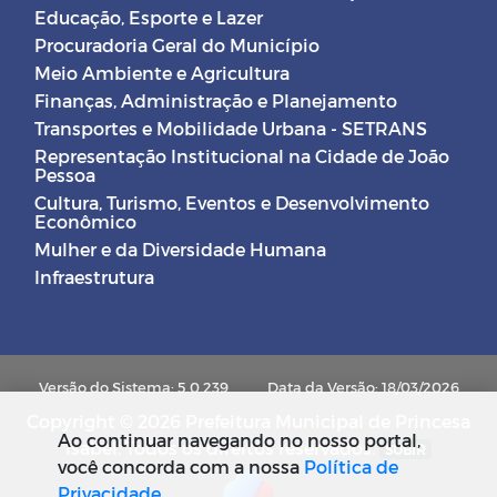
Educação, Esporte e Lazer
Procuradoria Geral do Município
Meio Ambiente e Agricultura
Finanças, Administração e Planejamento
Transportes e Mobilidade Urbana - SETRANS
Representação Institucional na Cidade de João
Pessoa
Cultura, Turismo, Eventos e Desenvolvimento
Econômico
Mulher e da Diversidade Humana
Infraestrutura
Versão do Sistema: 5.0.239
Data da Versão: 18/03/2026
Copyright © 2026 Prefeitura Municipal de Princesa
Ao continuar navegando no nosso portal,
Isabel. Todos os direitos reservados.
SUBIR
você concorda com a nossa
Política de
Privacidade
.