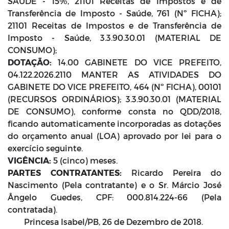
SAÚDE - 15%, 21101 Receitas de Impostos e de
Transferência de Imposto - Saúde, 761 (Nº FICHA);
21101 Receitas de Impostos e de Transferência de
Imposto - Saúde, 3.3.90.30.01 (MATERIAL DE
CONSUMO);
DOTAÇÃO:
14.00 GABINETE DO VICE PREFEITO,
04.122.2026.2110 MANTER AS ATIVIDADES DO
GABINETE DO VICE PREFEITO, 464 (Nº FICHA), 00101
(RECURSOS ORDINÁRIOS); 3.3.90.30.01 (MATERIAL
DE CONSUMO), conforme consta no QDD/2018,
ficando automaticamente incorporadas as dotações
do orçamento anual (LOA) aprovado por lei para o
exercício seguinte.
VIGÊNCIA:
5 (cinco) meses.
PARTES CONTRATANTES:
Ricardo Pereira do
Nascimento (Pela contratante) e o Sr. Márcio José
Ângelo Guedes, CPF: 000.814.224-66 (Pela
contratada).
Princesa Isabel/PB, 26 de Dezembro de 2018.