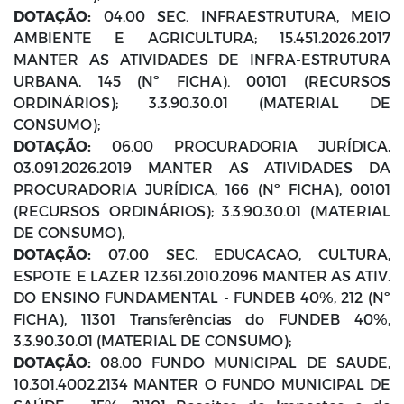
DOTAÇÃO:
04.00 SEC. INFRAESTRUTURA, MEIO
AMBIENTE E AGRICULTURA; 15.451.2026.2017
MANTER AS ATIVIDADES DE INFRA-ESTRUTURA
URBANA, 145 (Nº FICHA). 00101 (RECURSOS
ORDINÁRIOS); 3.3.90.30.01 (MATERIAL DE
CONSUMO);
DOTAÇÃO:
06.00 PROCURADORIA JURÍDICA,
03.091.2026.2019 MANTER AS ATIVIDADES DA
PROCURADORIA JURÍDICA, 166 (Nº FICHA), 00101
(RECURSOS ORDINÁRIOS); 3.3.90.30.01 (MATERIAL
DE CONSUMO),
DOTAÇÃO:
07.00 SEC. EDUCACAO, CULTURA,
ESPOTE E LAZER 12.361.2010.2096 MANTER AS ATIV.
DO ENSINO FUNDAMENTAL - FUNDEB 40%, 212 (Nº
FICHA), 11301 Transferências do FUNDEB 40%,
3.3.90.30.01 (MATERIAL DE CONSUMO);
DOTAÇÃO:
08.00 FUNDO MUNICIPAL DE SAUDE,
10.301.4002.2134 MANTER O FUNDO MUNICIPAL DE