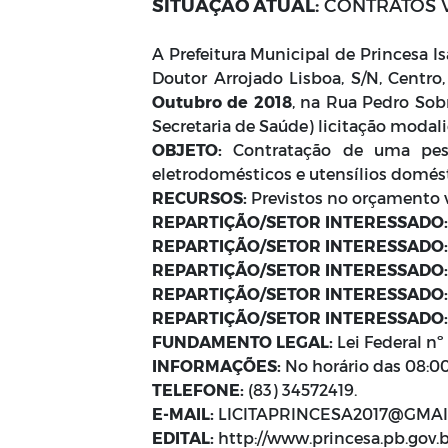
SITUAÇÃO ATUAL:
CONTRATOS VIG
A Prefeitura Municipal de Princesa Is
Doutor Arrojado Lisboa, S/N, Centro,
Outubro de 2018
, na Rua Pedro Sobr
Secretaria de Saúde) licitação moda
OBJETO:
Contratação de uma pesso
eletrodomésticos e utensílios domést
RECURSOS:
Previstos no orçamento v
REPARTIÇÃO/SETOR INTERESSADO
REPARTIÇÃO/SETOR INTERESSADO:
REPARTIÇÃO/SETOR INTERESSADO
REPARTIÇÃO/SETOR INTERESSADO:
REPARTIÇÃO/SETOR INTERESSADO:
FUNDAMENTO LEGAL:
Lei Federal nº
INFORMAÇÕES:
No horário das 08:00
TELEFONE:
(83) 34572419.
E-MAIL:
LICITAPRINCESA2017@GMA
EDITAL:
http://www.princesa.pb.gov.b