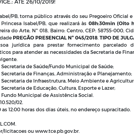
E.: ATÉ 26/10/2019!
abel/PB, torna público através do seu Pregoeiro Oficial 
 Princesa Isabel/PB, que realizará às
08h:30min (Oito h
eira do Arte, Nº 018, Bairro: Centro, CEP: 58755-000, Ci
lidade
PREGÃO PRESENCIAL Nº 045/2018
.
TIPO DE JUL
a jurídica para prestar fornecimento parcelado de
icos para atender as necessidades da Secretaria de Fina
igente.
:
Secretaria de Saúde/Fundo Municipal de Saúde;
Secretaria de Finanças, Administração e Planejamento
:
Secretaria de Infraestrutura, Meio Ambiente e Agricultur
Secretaria de Educação, Cultura, Esporte e Lazer;
Fundo Municipal de Assistência Social.
 10.520/02.
 as 12:00 horas dos dias úteis, no endereço supracitado.
IL.COM.
r/licitacoes ou www.tce.pb.gov.br.