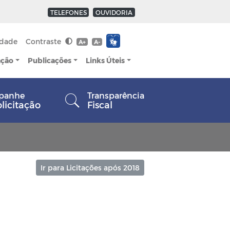
TELEFONES
OUVIDORIA
idade
Contraste
A+
A-
ação
Publicações
Links Úteis
panhe
Transparência
olicitação
Fiscal
Ir para Licitações após 2018