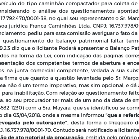
e veículo do tipo caminhão compactador para coleta de
 Considerando o análise dos questionamentos apontado
.792.470/0001-38, no qual seu representante o Sr. Marc
a jurídica Franca Caminhões Ltda, CNPJ: 16.737.978/0
ciamento, pediu para esta comissão averiguar o fato da
o questionamento do balanço patrimonial faltar term
9.2.3 diz que o licitante Poderá apresentar o Balanço P
ados na forma da Lei, com indicação das páginas corr
entação dos competentes termos de abertura e encerr
os na junta comercial competente, vedada a sua subs
a firma que quanto a questão levantada pelo Sr. Marços,
rma
não é um termo imperativo, mas sim opcional, e dá a
para inabilitação. Com relação ao questionamento feit
 ao seu procurador ter mais de um ano da data de emi
532-1230) com a Sra. Mayara, que se identificou-se com
 no dia 03/04/2018, onde a mesma informou
“que a referi
evogada pelo outorgante”,
desta forma o Pregoeiro 
: 16.737.978/0001-70. Contudo será notificado a licitant
dão de ato notorial da procuração
, emitida pelo próprio 