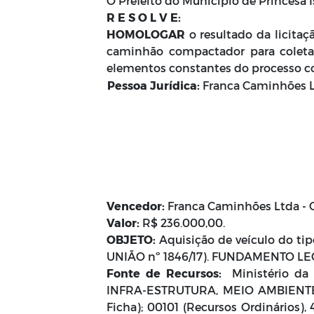
O Prefeito do Município de Princesa I
R E S O L V E:
HOMOLOGAR
o resultado da licita
caminhão compactador para coleta 
elementos constantes do processo c
Pessoa Jurídica:
Franca Caminhões Lt
Vencedor:
Franca Caminhões Ltda - C
Valor:
R$ 236.000,00.
OBJETO:
Aquisição de veículo do ti
UNIÃO nº 1846/17). FUNDAMENTO LEGA
Fonte de Recursos:
Ministério da S
INFRA-ESTRUTURA, MEIO AMBIENTE E 
Ficha); 00101 (Recursos Ordinários),