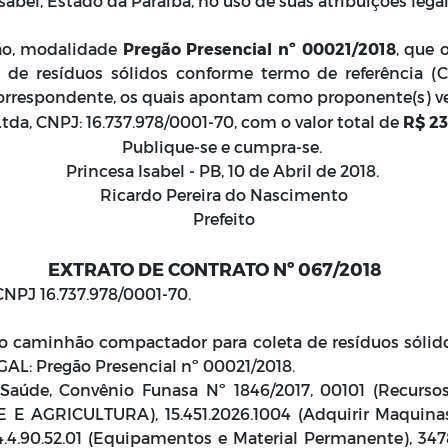
sabel, Estado da Paraíba, no uso de suas atribuições lega
ção, modalidade
Pregão Presencial nº 00021/2018
, que 
de resíduos sólidos conforme termo de referência (
orrespondente, os quais apontam como proponente(s) ve
da, CNPJ: 16.737.978/0001-70, com o valor total de
R$ 2
Publique-se e cumpra-se.
Princesa Isabel - PB, 10 de Abril de 2018.
Ricardo Pereira do Nascimento
Prefeito
EXTRATO DE CONTRATO
Nº 067/2018
NPJ 16.737.978/0001-70.
po caminhão compactador para coleta de resíduos sólid
L: Pregão Presencial nº 00021/2018.
aúde, Convênio Funasa Nº 1846/2017, 00101 (Recursos
AGRICULTURA), 15.451.2026.1004 (Adquirir Maquinas,
 4.4.90.52.01 (Equipamentos e Material Permanente), 3478