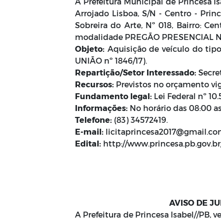
A Prefeitura Municipal de Princesa I
Arrojado Lisboa, S/N - Centro - Princ
Sobreira do Arte, Nº 018, Bairro: Cen
modalidade PREGÃO PRESENCIAL Nº
Objeto:
Aquisição de veículo do tip
UNIÃO nº 1846/17).
Repartição/Setor Interessado:
Secret
Recursos:
Previstos no orçamento vi
Fundamento legal:
Lei Federal nº 10
Informações:
No horário das 08:00 as
Telefone:
(83) 34572419.
E-mail:
licitaprincesa2017@gmail.co
Edital:
http://www.princesa.pb.gov.br
AVISO DE J
A Prefeitura de Princesa Isabel//PB, 