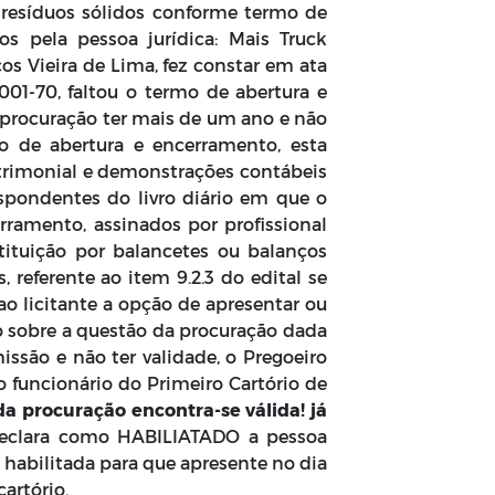
 resíduos sólidos conforme termo de
s pela pessoa jurídica: Mais Truck
os Vieira de Lima, fez constar em ata
001-70, faltou o termo de abertura e
 procuração ter mais de um ano e não
o de abertura e encerramento, esta
atrimonial e demonstrações contábeis
espondentes do livro diário em que o
amento, assinados por profissional
tituição por balancetes ou balanços
 referente ao item 9.2.3 do edital se
o licitante a opção de apresentar ou
o sobre a questão da procuração dada
ssão e não ter validade, o Pregoeiro
o funcionário do Primeiro Cartório de
da procuração encontra-se válida! já
declara como HABILIATADO a pessoa
e habilitada para que apresente no dia
cartório.