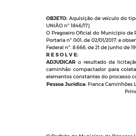
OBJETO:
Aquisição de veículo do ti
UNIÃO nº 1846/17).
O Pregoeiro Oficial do Município de P
Portaria nº 001, de 02/01/2017, e obse
Federal nº. 8.666, de 21 de junho de 1
R E S O L V E:
ADJUDICAR
o resultado da licitaç
caminhão compactador para coleta 
elementos constantes do processo co
Pessoa Jurídica:
Franca Caminhões Lt
Prin