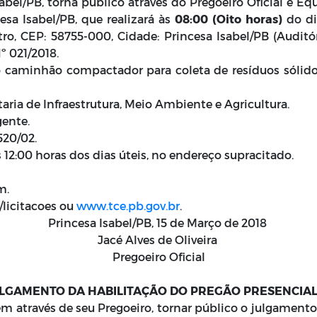
sabel/PB, torna público através do Pregoeiro Oficial e E
esa Isabel/PB, que realizará às
08:00 (Oito horas)
do d
tro, CEP: 58755-000, Cidade: Princesa Isabel/PB (Auditór
 021/2018.
o caminhão compactador para coleta de resíduos sólido
aria de Infraestrutura, Meio Ambiente e Agricultura.
gente.
.520/02.
 12:00 horas dos dias úteis, no endereço supracitado.
m.
/licitacoes ou
www.tce.pb.gov.br
.
Princesa Isabel/PB, 15 de Março de 2018
Jacé Alves de Oliveira
Pregoeiro Oficial
ULGAMENTO DA HABILITAÇÃO DO PREGÃO PRESENCIAL 
vem através de seu Pregoeiro, tornar público o julgament