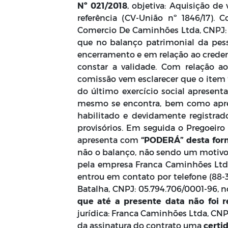
Nº 021/2018
, objetiva: Aquisição d
referência (CV-União nº 1846/17).
Comercio De Caminhões Ltda, CNPJ: 17
que no balanço patrimonial da pesso
encerramento e em relação ao creden
constar a validade. Com relação a
comissão vem esclarecer que o item 
do último exercício social apresent
mesmo se encontra, bem como apres
habilitado e devidamente registrad
provisórios. Em seguida o Pregoeiro 
apresenta com
“PODERÁ” desta fo
não o balanço, não sendo um motivo 
pela empresa Franca Caminhões Ltda,
entrou em contato por telefone (88-3
Batalha, CNPJ: 05.794.706/0001-96,
que até a presente data não foi r
jurídica: Franca Caminhões Ltda, CNPJ
da assinatura do contrato uma
certi