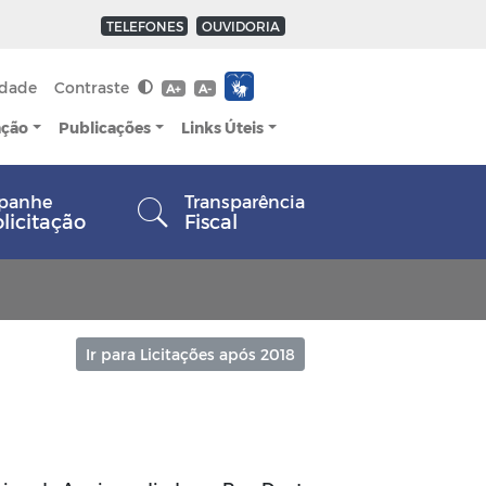
TELEFONES
OUVIDORIA
idade
Contraste
A+
A-
ação
Publicações
Links Úteis
panhe
Transparência
olicitação
Fiscal
Ir para Licitações após 2018