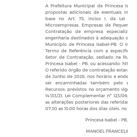
A Prefeitura Municipal de Princesa Isab
propostas adicionais de eventuais inter
base no Art. 75, inciso I, da Lei 14.13
Microempresas, Empresas de Pequeno Por
Contratação de empresa especializad
engenharia destinados à adequação de sal
Município de Princesa Isabel–PB. O inte
Termo de Referência com a especificaçã
Setor de Contratação, sediado na Rua Fr
Princesa Isabel - PB, ou acessando: http:/
O referido órgão de contratação estará r
de Junho de 2026, nos horário e endereç
ser encaminhadas também pelo e-mail:
Recursos: previstos no orçamento vigente
14.133/21; Lei Complementar nº 123/06; e l
as alterações posteriores das referidas n
07:30 as 13:00 horas dos dias úteis, no en
Princesa Isabel - PB, 28
MANOEL FRANCELINO 