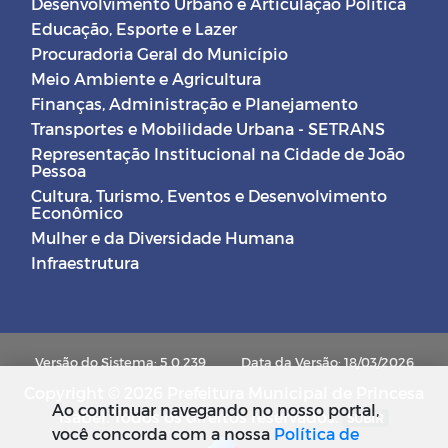
Desenvolvimento Urbano e Articulação Política
Educação, Esporte e Lazer
Procuradoria Geral do Município
Meio Ambiente e Agricultura
Finanças, Administração e Planejamento
Transportes e Mobilidade Urbana - SETRANS
Representação Institucional na Cidade de João
Pessoa
Cultura, Turismo, Eventos e Desenvolvimento
Econômico
Mulher e da Diversidade Humana
Infraestrutura
Versão do Sistema: 5.0.239
Data da Versão: 18/03/2026
Copyright © 2026 Prefeitura Municipal de Princesa
Ao continuar navegando no nosso portal,
Isabel. Todos os direitos reservados.
SUBIR
você concorda com a nossa
Política de