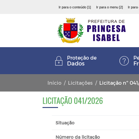
Ir para o conteúdo [1]
Ir para o menu [2]
Ir para
Proteção de
Pe
Dados
F
Início
Licitações
Licitação nº 04
LICITAÇÃO 041/2026
Situação
Número da licitação