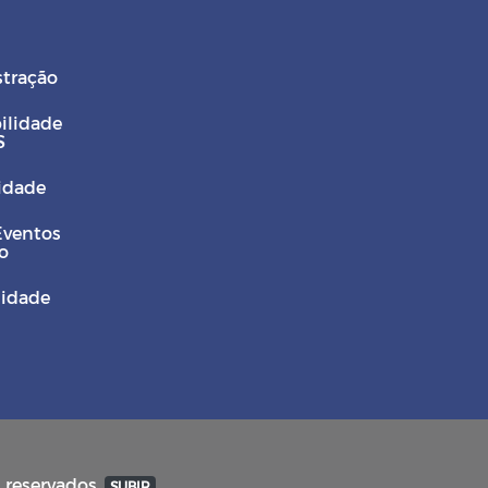
stração
ilidade
S
Cidade
Eventos
o
sidade
s reservados.
SUBIR