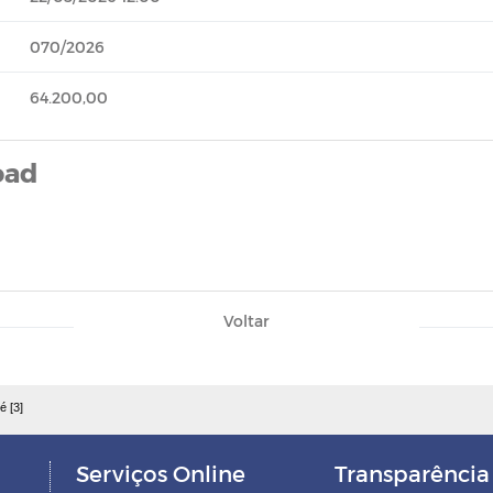
070/2026
64.200,00
oad
Voltar
é [3]
Serviços Online
Transparência