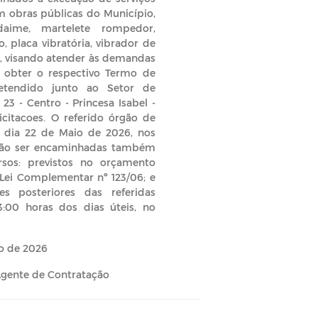
 obras públicas do Município,
daime, martelete rompedor,
, placa vibratória, vibrador de
s, visando atender às demandas
á obter o respectivo Termo de
etendido junto ao Setor de
23 - Centro - Princesa Isabel -
icitacoes. O referido órgão de
o dia 22 de Maio de 2026, nos
erão ser encaminhadas também
ursos: previstos no orçamento
; Lei Complementar nº 123/06; e
ões posteriores das referidas
3:00 horas dos dias úteis, no
io de 2026
ente de Contratação