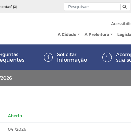
 o rodapé [3]
Acessibil
A Cidade
A Prefeitura
Legisl
rguntas
Solicitar
Acom
requentes
Informação
sua s
1/2026
Aberta
041/2026