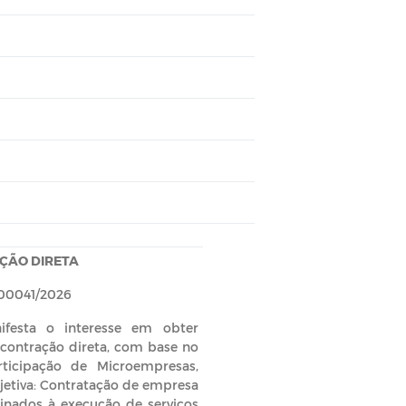
ÇÃO DIRETA
00041/2026
nifesta o interesse em obter
 contração direta, com base no
participação de Microempresas,
etiva: Contratação de empresa
inados à execução de serviços