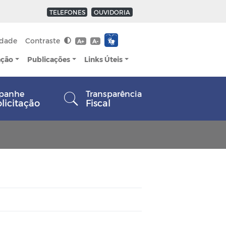
TELEFONES
OUVIDORIA
idade
Contraste
A+
A-
ação
Publicações
Links Úteis
panhe
Transparência
olicitação
Fiscal