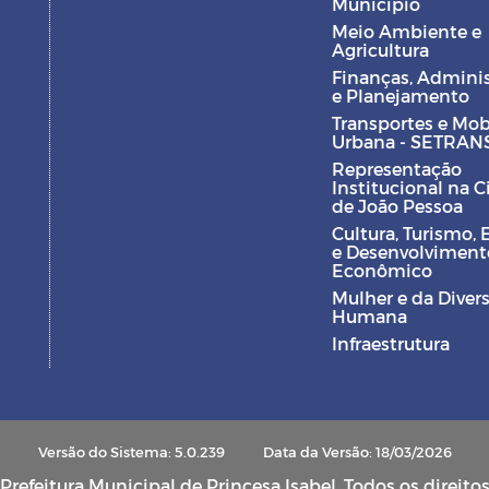
Município
Meio Ambiente e
Agricultura
Finanças, Admini
e Planejamento
Transportes e Mob
Urbana - SETRAN
Representação
Institucional na 
de João Pessoa
Cultura, Turismo, 
e Desenvolviment
Econômico
Mulher e da Diver
Humana
Infraestrutura
Versão do Sistema: 5.0.239
Data da Versão: 18/03/2026
refeitura Municipal de Princesa Isabel. Todos os direito