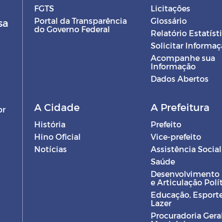
FGTS
Licitações
Portal da Transparência
Glossário
sa
do Governo Federal
Relatório Estatíst
Solicitar Informa
Acompanhe sua
Informação
Dados Abertos
A Cidade
A Prefeitura
br
História
Prefeito
Hino Oficial
Vice-prefeito
Notícias
Assistência Social
Saúde
Desenvolvimento
e Articulação Polí
Educação, Esporte
Lazer
Procuradoria Gera