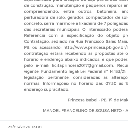
de construção, manutenção e pequenos reparos em
compreendendo, entre outros, betoneira, an
perfuradora de solo, gerador, compactador de solo
concreto, serra mármore e lixadeira de 7 polegada
das secretarias municipais. O interessado poder
Referência com a especificação do objeto pr
Contratação, sediado na Rua Francisco Sales Maia, 
PB, ou acessando: http://www.princesa.pb.gov.br/l
contratação estará recebendo as propostas até 
horário e endereço abaixo indicados, e que pod
pelo e-mail: licitaprincesa2017@gmail.com. Rec
vigente. Fundamento legal: Lei Federal nº 14.133/21
legislação pertinente, consideradas as alteraç
normas. Informações: no horário das 07:30 as 1
endereço supracitado.
Princesa Isabel - PB, 19 de Ma
MANOEL FRANCELINO DE SOUSA NETO - Ag
22/05/2026 12:00