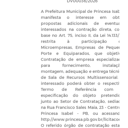
DV00036/2026
A Prefeitura Municipal de Princesa Isabel
manifesta o interesse em obter
propostas adicionais de eventuais
interessados na contração direta, com
base no Art. 75, inciso II, da Lei 14.133/21,
restrita à participação de
Microempresas, Empresas de Pequeno
Porte e Equiparados, que objetiva:
Contratação de empresa especializada
para fornecimento, instalação,
montagem, adequação e entrega técnica
de Sala de Recursos Multissensorial. O
interessado poderá obter o respectivo
Termo de Referência com a
especificação do objeto pretendido
junto ao Setor de Contratação, sediado
na Rua Francisco Sales Maia, 23 - Centro -
Princesa Isabel - PB, ou acessando:
http://www.princesa.pb.gov.br/licitacoes.
O referido órgão de contratação estará